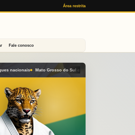
Área restrita
ar
Fale conosco
Sul conquista seis medalhas e alcança o 4º lugar geral no Campe