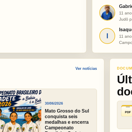
Gabri
G
11 ano
Judô p
Isaqu
I
11 ano
Campo
Ver notícias
DOCUM
Úl
do
30/06/2026
Mato Grosso do Sul
PDF
conquista seis
medalhas e encerra
Campeonato