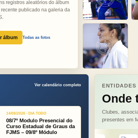
ns registros aleatórios do álbum
 recente publicado na galeria da
S.
r álbum
Todas as fotos
Ver calendário completo
ENTIDADES 
Onde t
Clubes, associa
14/08/2026 · DIA TODO
presentes em M
08/7º Modulo Presencial do
Curso Estadual de Graus da
FJMS – 09/8º Módulo