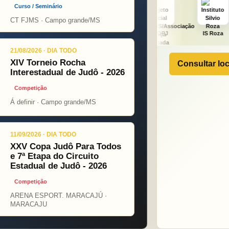
Curso / Seminário
CT FJMS · Campo grande/MS
Fight
ONÇA PINT
PSOPJ
IS Roza
Alicerce
21/08/2026 · DIA TODO
XIV Torneio Rocha
Consultar loc
Interestadual de Judô - 2026
Competição
Á definir · Campo grande/MS
11/09/2026 · DIA TODO
XXV Copa Judô Para Todos
e 7ª Etapa do Circuito
Estadual de Judô - 2026
Competição
ARENA ESPORT. MARACAJÚ ·
MARACAJU