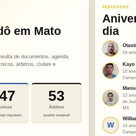
FEDERADOS
Anive
dô em Mato
dia
Otavi
O
16 ano
onsulta de documentos, agenda,
nicos, árbitros, clubes e
Kayo 
K
12 ano
Campo
Manue
47
53
12 ano
M
de Jud
cnicos
Árbitros
MS
nais regulares
quadro estadual
Willia
W
12 ano
Campo