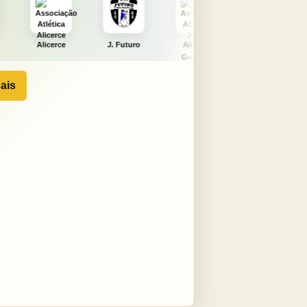
J. Futuro
AAJNG
TSURU
AJCS
ais