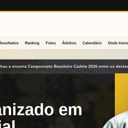
Resultados
Ranking
Fotos
Árbitros
Calendário
Onde trein
eiro Cadete 2026 entre os destaques nacionais
Mato Grosso do 
anizado em
al.