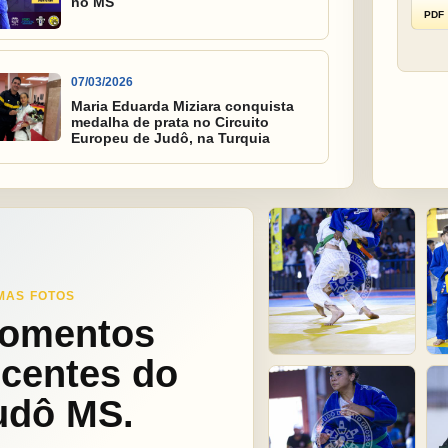
no MS
PDF
07/03/2026
Maria Eduarda Miziara conquista
medalha de prata no Circuito
Europeu de Judô, na Turquia
MAS FOTOS
omentos
ecentes do
udô MS.