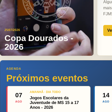
Algu
mais
FJM
Ve
25/07/2026
Copa Dourados -
2026
AGENDA
Próximos eventos
AMANHÃ · DIA TODO
07
14
Jogos Escolares da
AGO
AGO
Juventude de MS 15 a 17
Anos - 2026