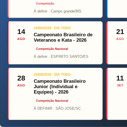
Competição
Á definir · Campo grande/MS
Top 
14/08/2026 · DIA TODO
14
21
Campeonato Brasileiro de
AGO
AGO
Veteranos e Kata - 2026
Competição Nacional
Á definir · ESPIRITO SANTO/ES
28/08/2026 · DIA TODO
28
11
Campeonato Brasileiro
AGO
SET
Junior (Individual e
Equipes) - 2026
Competição Nacional
À DEFINIR · SÃO JOSE/SC