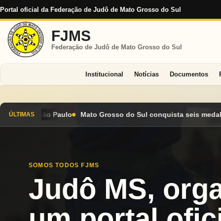
Portal oficial da Federação de Judô de Mato Grosso do Sul
FJMS
Federação de Judô de Mato Grosso do Sul
Institucional
Notícias
Documentos
sso do Sul conquista seis medalhas e encerra Campeonato Brasil
ÚLTIMAS
SOMOS TODOS FJMS
Judô MS, org
um portal ofici