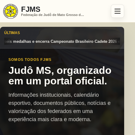
FJMS
Federação de Judô de Mato Grosso do Sul
ÚLTIMAS
eonato Brasileiro Cadete 2026 entre os destaques nacionais
Mato Gro
SOMOS TODOS FJMS
Judô MS, organizado
em um portal oficial.
Informações institucionais, calendário
esportivo, documentos públicos, notícias e
valorização dos federados em uma
experiência mais clara e moderna.