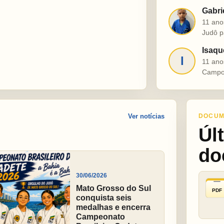
Gabri
G
11 ano
Judô p
Isaqu
I
11 ano
Campo
Ver notícias
DOCUM
Úl
do
30/06/2026
Mato Grosso do Sul
PDF
conquista seis
medalhas e encerra
Campeonato