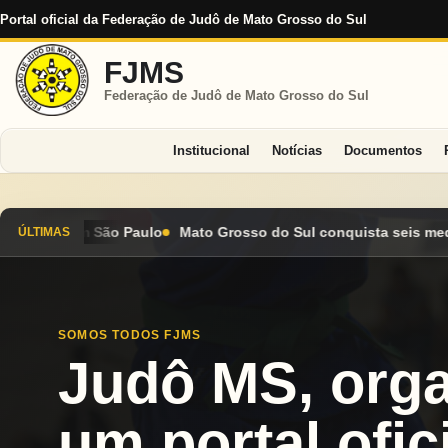
Portal oficial da Federação de Judô de Mato Grosso do Sul
FJMS
Federação de Judô de Mato Grosso do Sul
Institucional
Notícias
Documentos
sso do Sul conquista seis medalhas e encerra Campeonato Brasil
ÚLTIMAS
SOMOS TODOS FJMS
Judô MS, org
um portal ofici