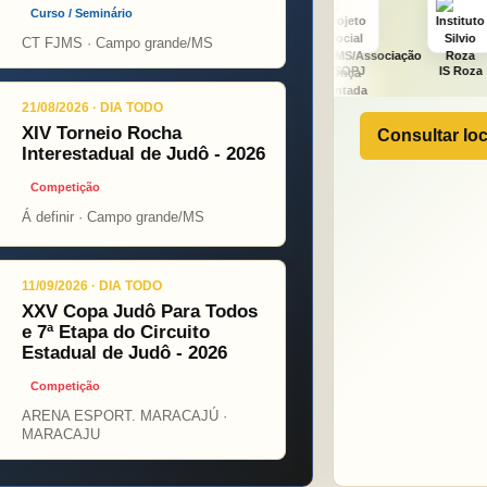
Curso / Seminário
CT FJMS · Campo grande/MS
Fight
ONÇA PINT
PSOPJ
IS Roza
Alicerce
21/08/2026 · DIA TODO
XIV Torneio Rocha
Consultar loc
Interestadual de Judô - 2026
Competição
Á definir · Campo grande/MS
11/09/2026 · DIA TODO
XXV Copa Judô Para Todos
e 7ª Etapa do Circuito
Estadual de Judô - 2026
Competição
ARENA ESPORT. MARACAJÚ ·
MARACAJU