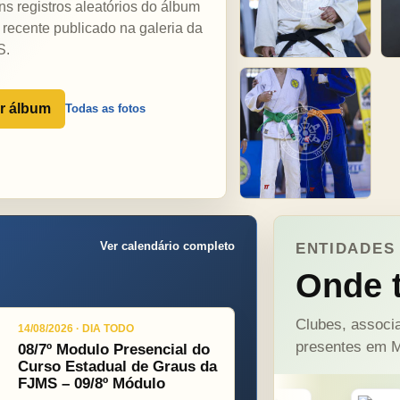
ns registros aleatórios do álbum
 recente publicado na galeria da
S.
r álbum
Todas as fotos
Ver calendário completo
ENTIDADES 
Onde t
Clubes, associa
14/08/2026 · DIA TODO
presentes em M
08/7º Modulo Presencial do
Curso Estadual de Graus da
FJMS – 09/8º Módulo