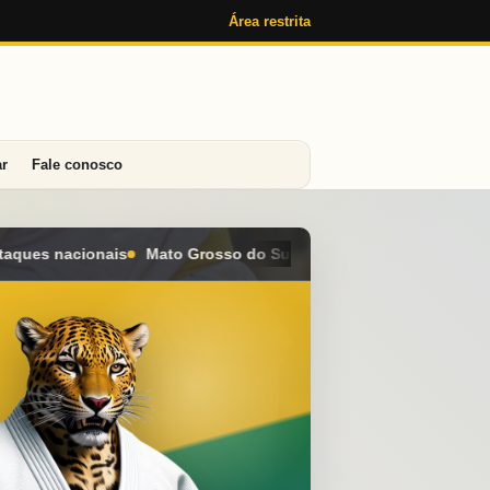
Área restrita
ar
Fale conosco
Sul conquista seis medalhas e alcança o 4º lugar geral no Camp