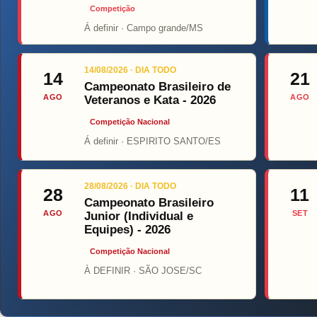
Competição
Á definir · Campo grande/MS
Top 
14/08/2026 · DIA TODO
14
21
Campeonato Brasileiro de
AGO
AGO
Veteranos e Kata - 2026
Competição Nacional
Á definir · ESPIRITO SANTO/ES
28/08/2026 · DIA TODO
28
11
Campeonato Brasileiro
AGO
SET
Junior (Individual e
Equipes) - 2026
Competição Nacional
À DEFINIR · SÃO JOSE/SC