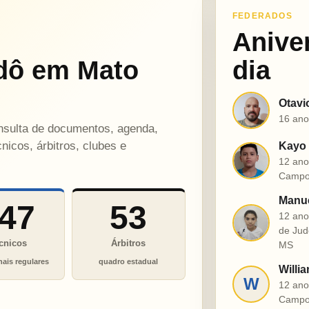
FEDERADOS
Anive
dô em Mato
dia
Otavi
O
16 ano
onsulta de documentos, agenda,
nicos, árbitros, clubes e
Kayo 
K
12 ano
Campo
Manue
47
53
12 ano
M
de Jud
cnicos
Árbitros
MS
nais regulares
quadro estadual
Willia
W
12 ano
Campo