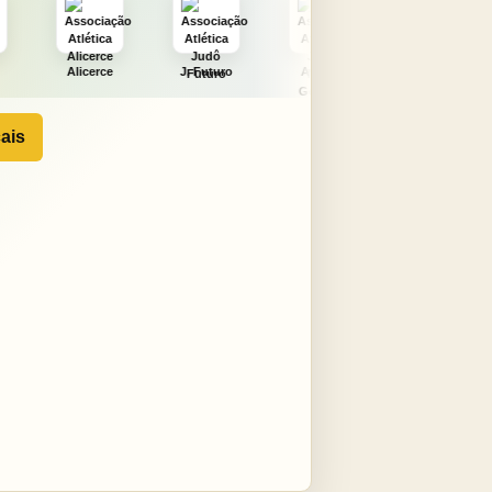
J. Futuro
AAJNG
TSURU
AJCS
ais