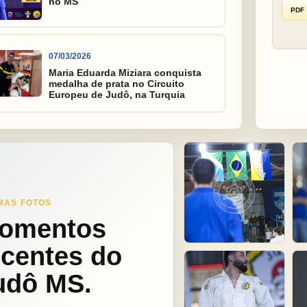
no MS
PDF
07/03/2026
Maria Eduarda Miziara conquista
medalha de prata no Circuito
Europeu de Judô, na Turquia
MAS FOTOS
omentos
ecentes do
udô MS.