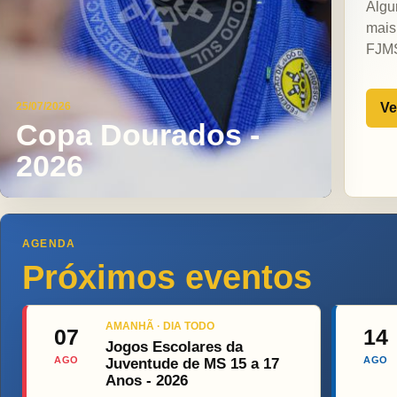
Algu
mais
FJM
Ve
25/07/2026
Copa Dourados -
2026
AGENDA
Próximos eventos
AMANHÃ · DIA TODO
07
14
Jogos Escolares da
AGO
AGO
Juventude de MS 15 a 17
Anos - 2026