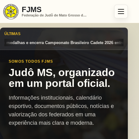
FJMS
Federação de Judô de Mato Grosso do Sul
ÚLTIMAS
ato Brasileiro Cadete 2026 entre os destaques nacionais
Mato Grosso
SOMOS TODOS FJMS
Judô MS, organizado
em um portal oficial.
Informações institucionais, calendário
esportivo, documentos públicos, notícias e
valorização dos federados em uma
experiência mais clara e moderna.