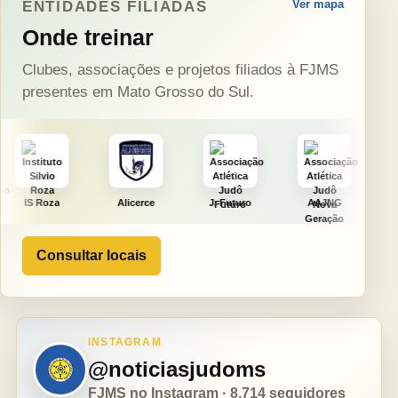
Ver mapa
ENTIDADES FILIADAS
Onde treinar
Clubes, associações e projetos filiados à FJMS
presentes em Mato Grosso do Sul.
Alicerce
J. Futuro
AAJNG
TSURU
Consultar locais
INSTAGRAM
@noticiasjudoms
FJMS no Instagram · 8.714 seguidores