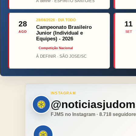
Á definir · ESPIRITO SANTO/ES
28/08/2026 · DIA TODO
28
11
Campeonato Brasileiro
AGO
SET
Junior (Individual e
Equipes) - 2026
Competição Nacional
À DEFINIR · SÃO JOSE/SC
INSTAGRAM
@noticiasjudom
FJMS no Instagram · 8.718 seguidor