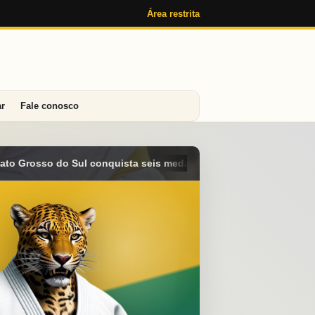
Área restrita
ar
Fale conosco
s medalhas e alcança o 4º lugar geral no Campeonato Brasileiro 