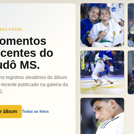
MAS FOTOS
omentos
ecentes do
udô MS.
ns registros aleatórios do álbum
 recente publicado na galeria da
S.
r álbum
Todas as fotos