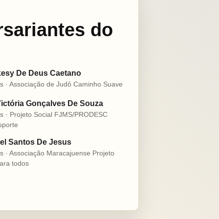
rsariantes do
esy De Deus Caetano
s · Associação de Judô Caminho Suave
ictória Gonçalves De Souza
s · Projeto Social FJMS/PRODESC
sporte
l Santos De Jesus
s · Associação Maracajuense Projeto
ara todos