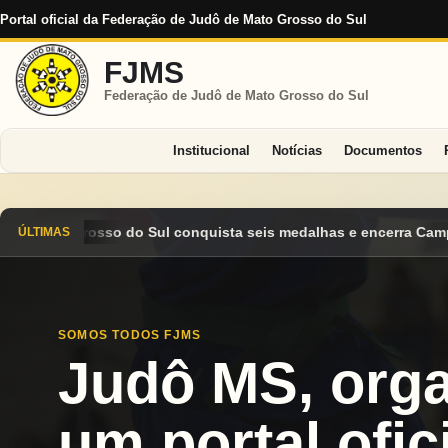
Portal oficial da Federação de Judô de Mato Grosso do Sul
FJMS
Federação de Judô de Mato Grosso do Sul
Institucional
Notícias
Documentos
ta seis medalhas e encerra Campeonato Brasileiro Cadete 2026 e
ÚLTIMAS
SOMOS TODOS FJMS
Judô MS, org
um portal ofici