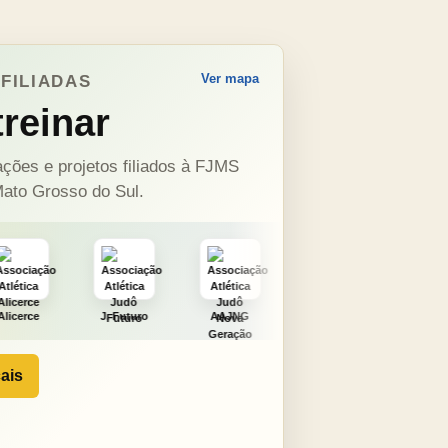
Ver mapa
FILIADAS
reinar
ções e projetos filiados à FJMS
ato Grosso do Sul.
J. Futuro
AAJNG
TSURU
AJCS
Mo
ais