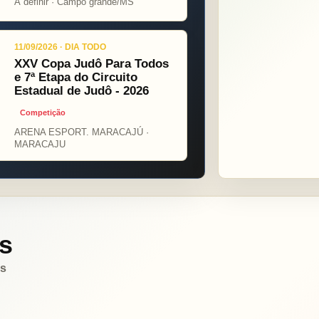
Á definir · Campo grande/MS
11/09/2026 · DIA TODO
XXV Copa Judô Para Todos
e 7ª Etapa do Circuito
Estadual de Judô - 2026
Competição
ARENA ESPORT. MARACAJÚ ·
MARACAJU
s
es