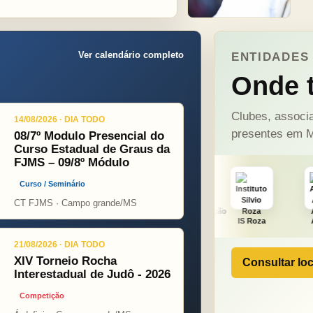
Ver calendário completo
ENTIDADES 
Onde t
Clubes, associa
14/08/2026 · DIA TODO
presentes em M
08/7º Modulo Presencial do
Curso Estadual de Graus da
FJMS – 09/8º Módulo
Curso / Seminário
CT FJMS · Campo grande/MS
ONÇA PINT
PSOPJ
IS Roza
Alicerce
21/08/2026 · DIA TODO
XIV Torneio Rocha
Consultar loc
Interestadual de Judô - 2026
Competição