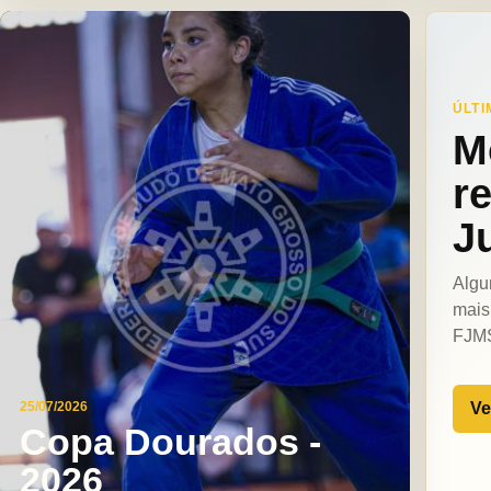
ÚLTI
M
r
J
Algu
mais
FJM
Ve
25/07/2026
Copa Dourados -
2026