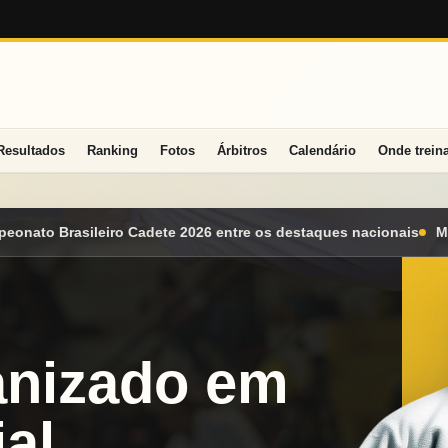
Resultados
Ranking
Fotos
Árbitros
Calendário
Onde trein
ntre os destaques nacionais
Mato Grosso do Sul conquista sei
anizado em
al.