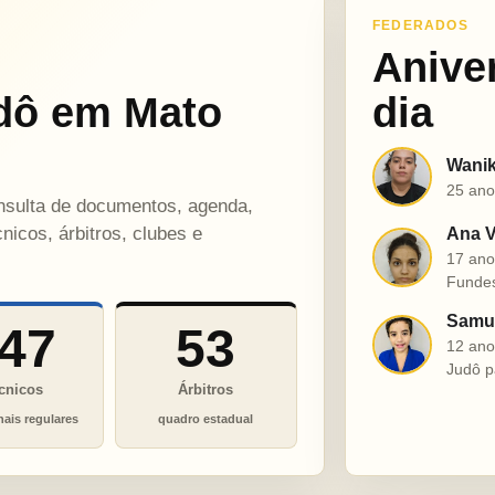
FEDERADOS
Anive
dô em Mato
dia
Wanik
W
25 ano
onsulta de documentos, agenda,
nicos, árbitros, clubes e
Ana V
A
17 ano
Funde
Samue
47
53
S
12 ano
Judô p
cnicos
Árbitros
nais regulares
quadro estadual