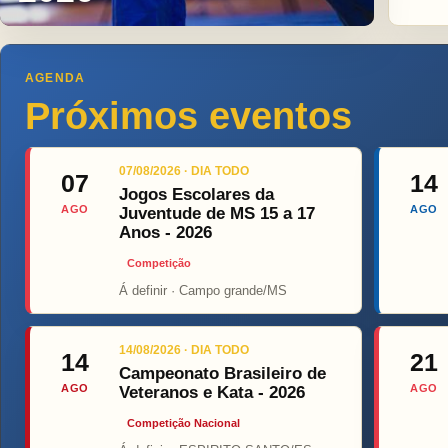
AGENDA
Próximos eventos
07/08/2026 · DIA TODO
07
14
Jogos Escolares da
AGO
AGO
Juventude de MS 15 a 17
Anos - 2026
Competição
Á definir · Campo grande/MS
Top Fight
14/08/2026 · DIA TODO
14
21
Campeonato Brasileiro de
AGO
AGO
Veteranos e Kata - 2026
Competição Nacional