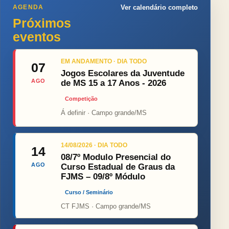
AGENDA
Ver calendário completo
Próximos
eventos
EM ANDAMENTO · DIA TODO
07
Jogos Escolares da Juventude
AGO
de MS 15 a 17 Anos - 2026
Competição
Á definir · Campo grande/MS
14/08/2026 · DIA TODO
14
08/7º Modulo Presencial do
AGO
Curso Estadual de Graus da
FJMS – 09/8º Módulo
Curso / Seminário
CT FJMS · Campo grande/MS