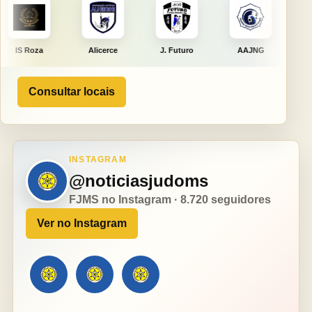
Alicerce
J. Futuro
AAJNG
TSURU
Consultar locais
INSTAGRAM
@noticiasjudoms
FJMS no Instagram · 8.720 seguidores
Ver no Instagram