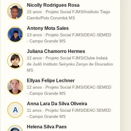
Nicolly Rodrigues Rosa
N
15 anos · Projeto Social FJMS/Instituto Tiago
Camilo/Polo Corumbá MS
Antony Mota Sales
A
13 anos · Projeto Social FJMS/DEAC-SEMED
- Campo Grande MS
Juliana Chamorro Hermes
12 anos · Projeto Social FJMS/Clube Indaiá
J
de Judô Instituto Seiryoku Zenyo de Dourados
MS
Ellyas Felipe Lechner
E
12 anos · Projeto Social FJMS/DEAC-SEMED
- Campo Grande MS
Anna Lara Da Silva Oliveira
A
11 anos · Projeto Social FJMS/DEAC-SEMED
- Campo Grande MS
Helena Silva Paes