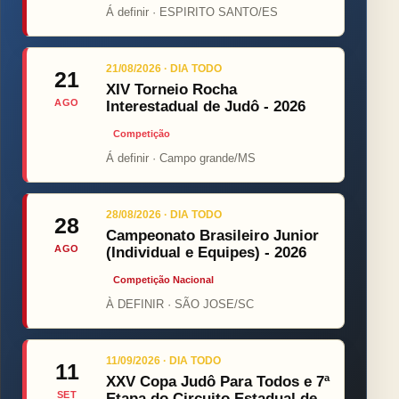
Á definir · ESPIRITO SANTO/ES
21/08/2026 · DIA TODO
21
XIV Torneio Rocha
AGO
Interestadual de Judô - 2026
Competição
Á definir · Campo grande/MS
28/08/2026 · DIA TODO
28
Campeonato Brasileiro Junior
AGO
(Individual e Equipes) - 2026
Competição Nacional
À DEFINIR · SÃO JOSE/SC
11/09/2026 · DIA TODO
11
XXV Copa Judô Para Todos e 7ª
SET
Etapa do Circuito Estadual de