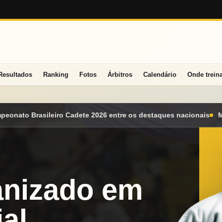
Resultados
Ranking
Fotos
Árbitros
Calendário
Onde trein
 os destaques nacionais
Mato Grosso do Sul conquista seis med
anizado em
al.