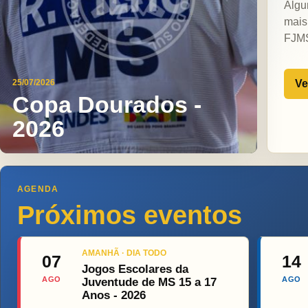
Algu
mais
FJM
Ve
25/07/2026
Copa Dourados -
2026
AGENDA
Próximos eventos
AMANHÃ · DIA TODO
07
14
Jogos Escolares da
AGO
AGO
Juventude de MS 15 a 17
Anos - 2026