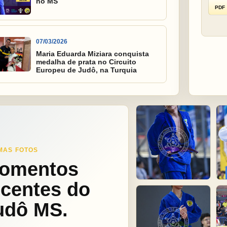
no MS
PDF
07/03/2026
Maria Eduarda Miziara conquista
medalha de prata no Circuito
Europeu de Judô, na Turquia
MAS FOTOS
omentos
ecentes do
udô MS.