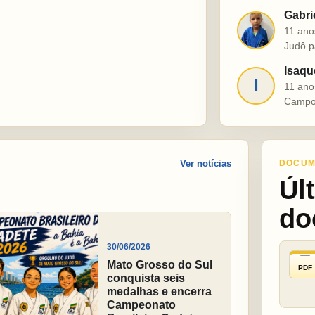
Gabri
G
11 ano
Judô p
Isaqu
I
11 ano
Campo
Ver notícias
DOCUM
Úl
do
30/06/2026
Mato Grosso do Sul
PDF
conquista seis
medalhas e encerra
Campeonato