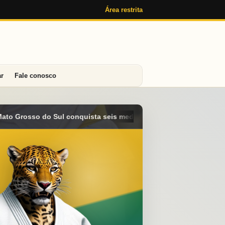
Área restrita
ar
Fale conosco
alhas e alcança o 4º lugar geral no Campeonato Brasileiro Sub-