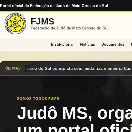
Portal oficial da Federação de Judô de Mato Grosso do Sul
FJMS
Federação de Judô de Mato Grosso do Sul
Institucional
Notícias
Documentos
eis medalhas e encerra Campeonato Brasileiro Cadete 2026 entre
ÚLTIMAS
SOMOS TODOS FJMS
Judô MS, org
um portal ofici