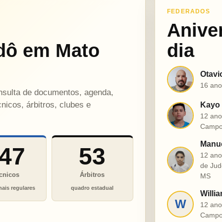
FEDERADOS
Anive
dô em Mato
dia
Otavi
O
16 ano
onsulta de documentos, agenda,
nicos, árbitros, clubes e
Kayo 
K
12 ano
Campo
Manue
47
53
12 ano
M
de Jud
cnicos
Árbitros
MS
nais regulares
quadro estadual
Willia
W
12 ano
Campo