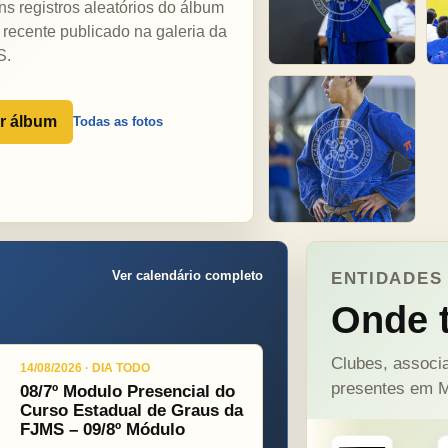
ns registros aleatórios do álbum
 recente publicado na galeria da
S.
r álbum
Todas as fotos
Ver calendário completo
ENTIDADES 
Onde t
Clubes, associa
14/08/2026 · DIA TODO
presentes em M
08/7º Modulo Presencial do
Curso Estadual de Graus da
FJMS – 09/8º Módulo