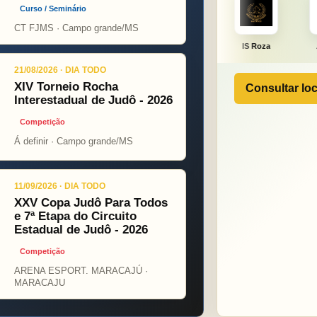
Curso / Seminário
CT FJMS · Campo grande/MS
ONÇA PINT
PSOPJ
IS Roza
Alicerce
J
21/08/2026 · DIA TODO
XIV Torneio Rocha
Consultar loc
Interestadual de Judô - 2026
Competição
Á definir · Campo grande/MS
11/09/2026 · DIA TODO
XXV Copa Judô Para Todos
e 7ª Etapa do Circuito
Estadual de Judô - 2026
Competição
ARENA ESPORT. MARACAJÚ ·
MARACAJU