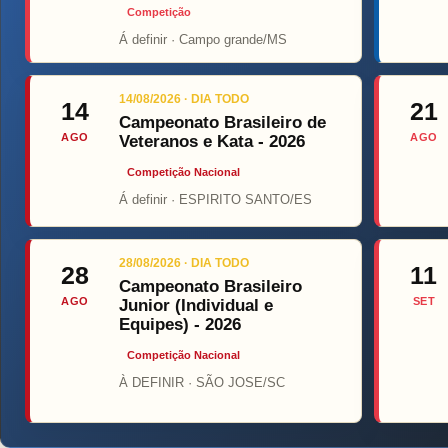
Competição
Á definir · Campo grande/MS
Top Fight
14/08/2026 · DIA TODO
14
21
Campeonato Brasileiro de
AGO
AGO
Veteranos e Kata - 2026
Competição Nacional
Á definir · ESPIRITO SANTO/ES
28/08/2026 · DIA TODO
28
11
Campeonato Brasileiro
AGO
SET
Junior (Individual e
Equipes) - 2026
Competição Nacional
À DEFINIR · SÃO JOSE/SC