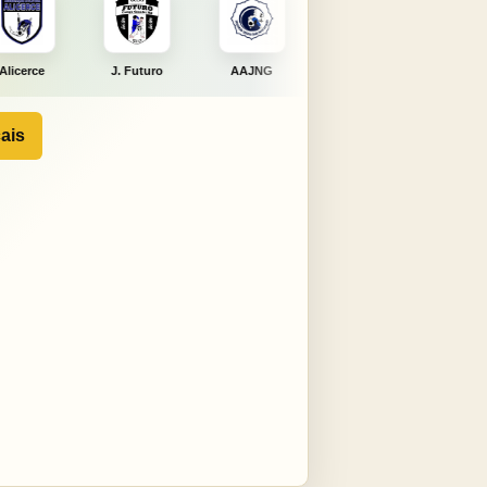
. Futuro
AAJNG
TSURU
AJCS
Mour
ais