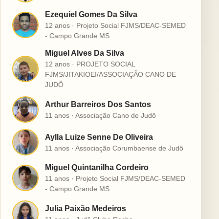
Ezequiel Gomes Da Silva
E
12 anos · Projeto Social FJMS/DEAC-SEMED
- Campo Grande MS
Miguel Alves Da Silva
12 anos · PROJETO SOCIAL
M
FJMS/JITAKIOEI/ASSOCIAÇÃO CANO DE
JUDÔ
Arthur Barreiros Dos Santos
A
11 anos · Associação Cano de Judô
Aylla Luize Senne De Oliveira
A
11 anos · Associação Corumbaense de Judô
Miguel Quintanilha Cordeiro
M
11 anos · Projeto Social FJMS/DEAC-SEMED
- Campo Grande MS
Julia Paixão Medeiros
J