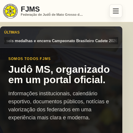
FJMS
Federação de Judô de Mato Grosso do Sul
ÚLTIMAS
ato Brasileiro Cadete 2026 entre os destaques nacionais
Mato Grosso
SOMOS TODOS FJMS
Judô MS, organizado
em um portal oficial.
Informações institucionais, calendário
esportivo, documentos públicos, notícias e
valorização dos federados em uma
experiência mais clara e moderna.