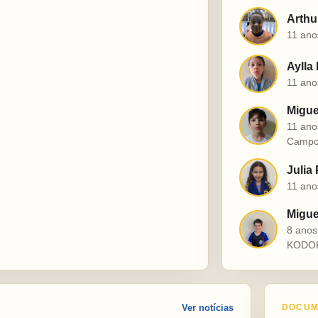
Arthu
A
11 ano
Aylla
A
11 ano
Migue
M
11 ano
Campo
Julia
J
11 ano
Miguel
M
8 ano
KODO
Ver notícias
DOCUM