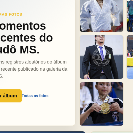
MAS FOTOS
omentos
ecentes do
udô MS.
ns registros aleatórios do álbum
 recente publicado na galeria da
S.
r álbum
Todas as fotos