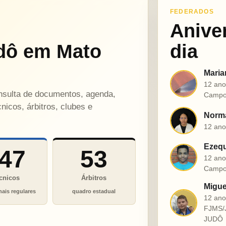
FEDERADOS
Anive
dô em Mato
dia
Maria
M
12 ano
onsulta de documentos, agenda,
Campo
nicos, árbitros, clubes e
Norma
N
12 ano
Ezequ
47
53
E
12 ano
Campo
cnicos
Árbitros
Migue
nais regulares
quadro estadual
12 an
M
FJMS/
JUDÔ