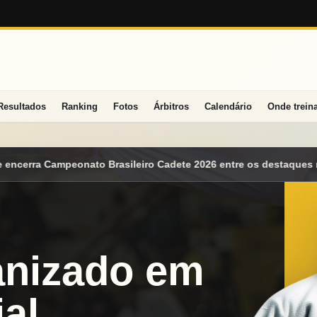
Resultados
Ranking
Fotos
Árbitros
Calendário
Onde trein
dete 2026 entre os destaques nacionais
Mato Grosso do Sul con
anizado em
al.