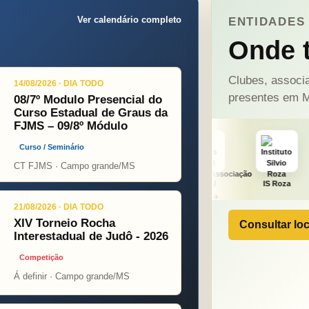
Ver calendário completo
ENTIDADES 
Onde t
Clubes, associa
14/08/2026 · DIA TODO
presentes em M
08/7º Modulo Presencial do
Curso Estadual de Graus da
FJMS – 09/8º Módulo
Curso / Seminário
CT FJMS · Campo grande/MS
t
ONÇA PINT
PSOPJ
IS Roza
Alicerce
21/08/2026 · DIA TODO
XIV Torneio Rocha
Consultar loc
Interestadual de Judô - 2026
Competição
Á definir · Campo grande/MS