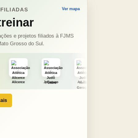
Ver mapa
FILIADAS
reinar
ções e projetos filiados à FJMS
ato Grosso do Sul.
J. Futuro
AAJNG
TSURU
AJCS
ais