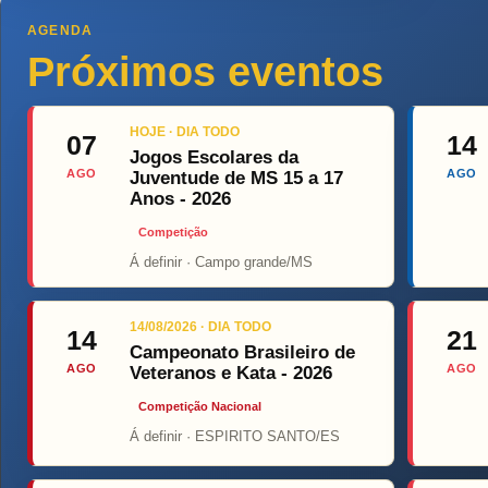
AGENDA
Próximos eventos
HOJE · DIA TODO
07
14
Jogos Escolares da
AGO
AGO
Juventude de MS 15 a 17
Anos - 2026
Competição
Á definir · Campo grande/MS
Top Figh
14/08/2026 · DIA TODO
14
21
Campeonato Brasileiro de
AGO
AGO
Veteranos e Kata - 2026
Competição Nacional
Á definir · ESPIRITO SANTO/ES