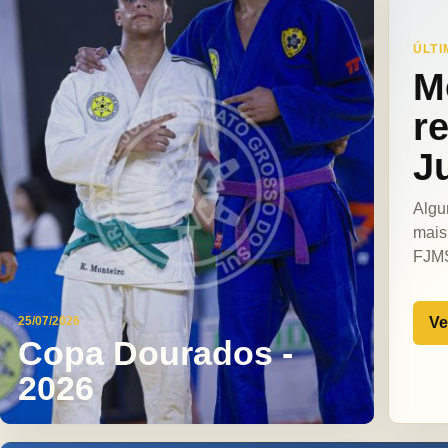
ÚLTI
M
r
J
Algu
mais
FJM
Ve
25/07/2026
Copa Dourados -
2026