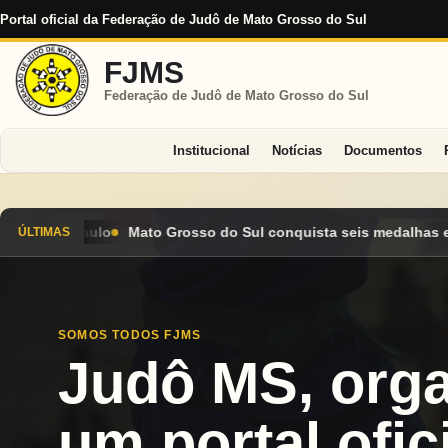
Portal oficial da Federação de Judô de Mato Grosso do Sul
FJMS
Federação de Judô de Mato Grosso do Sul
Institucional
Notícias
Documentos
Sul conquista seis medalhas e encerra Campeonato Brasileiro Ca
ÚLTIMAS
SOMOS TODOS FJMS
Judô MS, org
um portal ofici