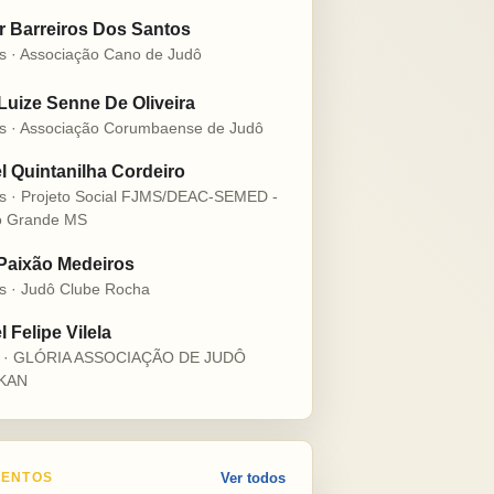
r Barreiros Dos Santos
s · Associação Cano de Judô
 Luize Senne De Oliveira
s · Associação Corumbaense de Judô
l Quintanilha Cordeiro
s · Projeto Social FJMS/DEAC-SEMED -
 Grande MS
 Paixão Medeiros
s · Judô Clube Rocha
 Felipe Vilela
s · GLÓRIA ASSOCIAÇÃO DE JUDÔ
KAN
ENTOS
Ver todos