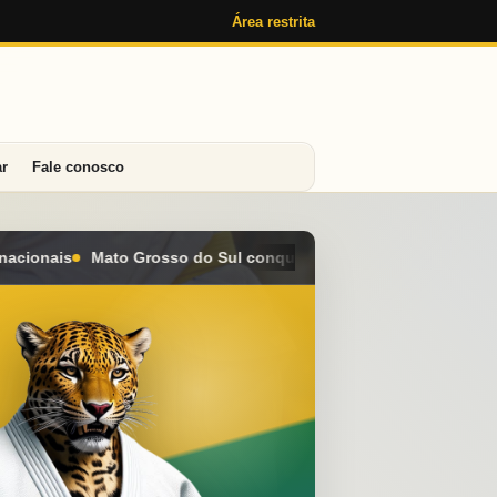
Área restrita
ar
Fale conosco
quista seis medalhas e alcança o 4º lugar geral no Campeonato 