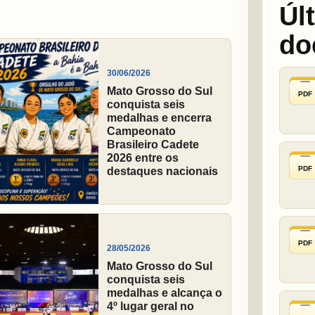
Úl
do
30/06/2026
Mato Grosso do Sul
PDF
conquista seis
medalhas e encerra
Campeonato
Brasileiro Cadete
2026 entre os
PDF
destaques nacionais
PDF
28/05/2026
Mato Grosso do Sul
conquista seis
medalhas e alcança o
4º lugar geral no