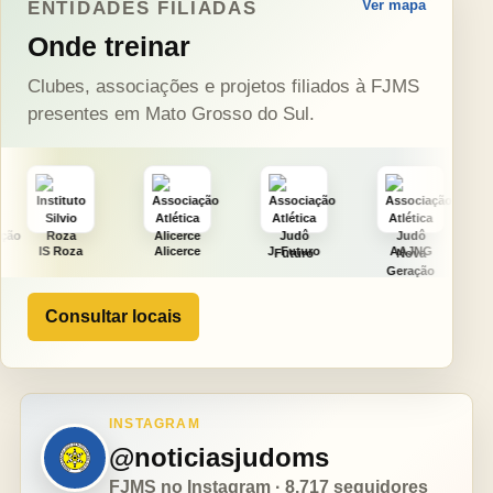
Ver mapa
ENTIDADES FILIADAS
Onde treinar
Clubes, associações e projetos filiados à FJMS
presentes em Mato Grosso do Sul.
Alicerce
J. Futuro
AAJNG
TSURU
Consultar locais
INSTAGRAM
@noticiasjudoms
FJMS no Instagram · 8.717 seguidores