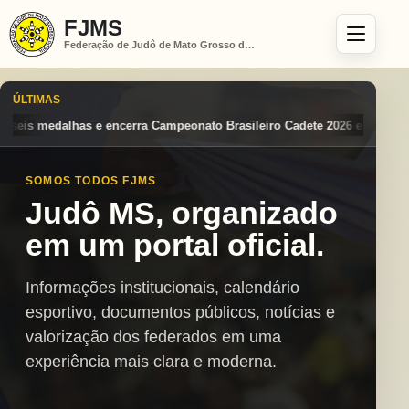
FJMS
Federação de Judô de Mato Grosso do Sul
ÚLTIMAS
onato Brasileiro Cadete 2026 entre os destaques nacionais
Mato Gros
SOMOS TODOS FJMS
Judô MS, organizado
em um portal oficial.
Informações institucionais, calendário
esportivo, documentos públicos, notícias e
valorização dos federados em uma
experiência mais clara e moderna.