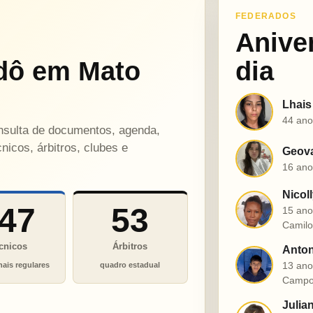
FEDERADOS
Anive
dô em Mato
dia
Lhais
L
44 ano
onsulta de documentos, agenda,
nicos, árbitros, clubes e
Geova
G
16 ano
Nicol
N
47
53
15 ano
Camil
cnicos
Árbitros
Anton
A
13 ano
nais regulares
quadro estadual
Campo
Julia