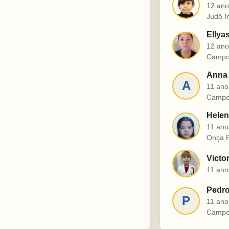
J
12 ano
Judô I
Ellya
E
12 ano
Campo
Anna 
A
11 ano
Campo
Helen
H
11 ano
Onça P
Victo
V
11 ano
Pedro
P
11 ano
Campo