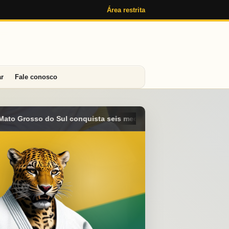
Área restrita
ar
Fale conosco
edalhas e alcança o 4º lugar geral no Campeonato Brasileiro Su