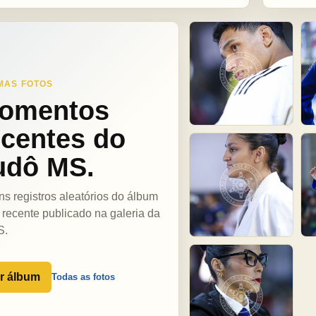
MAS FOTOS
omentos
ecentes do
udô MS.
ns registros aleatórios do álbum
 recente publicado na galeria da
S.
r álbum
Todas as fotos