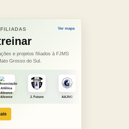
Ver mapa
FILIADAS
reinar
ções e projetos filiados à FJMS
ato Grosso do Sul.
J. Futuro
AAJNG
TSURU
AJCS
Mou
ais