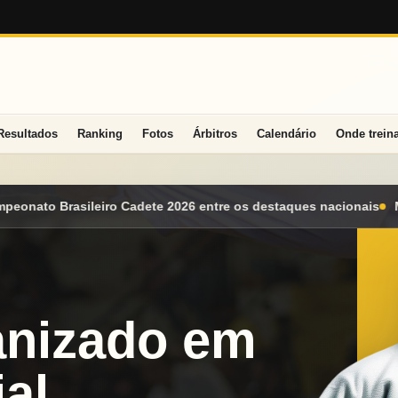
Resultados
Ranking
Fotos
Árbitros
Calendário
Onde trein
re os destaques nacionais
Mato Grosso do Sul conquista seis m
anizado em
al.