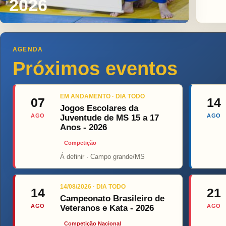
2026
AGENDA
Próximos eventos
EM ANDAMENTO · DIA TODO
07
14
Jogos Escolares da
AGO
AGO
Juventude de MS 15 a 17
Anos - 2026
Competição
Á definir · Campo grande/MS
Top Fight
14/08/2026 · DIA TODO
14
21
Campeonato Brasileiro de
AGO
AGO
Veteranos e Kata - 2026
Competição Nacional