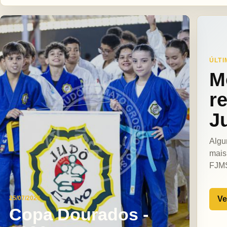
ÚLTI
M
r
J
Algu
mais
FJM
Ve
25/07/2026
Copa Dourados -