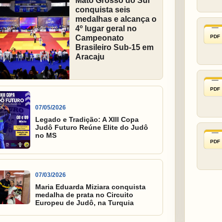
Mato Grosso do Sul
conquista seis
medalhas e alcança o
4º lugar geral no
PDF
Campeonato
Brasileiro Sub-15 em
Aracaju
PDF
07/05/2026
Legado e Tradição: A XIII Copa
Judô Futuro Reúne Elite do Judô
no MS
PDF
07/03/2026
Maria Eduarda Miziara conquista
medalha de prata no Circuito
Europeu de Judô, na Turquia