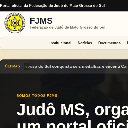
Portal oficial da Federação de Judô de Mato Grosso do Sul
FJMS
Federação de Judô de Mato Grosso do Sul
Institucional
Notícias
Documentos
 seis medalhas e encerra Campeonato Brasileiro Cadete 2026 ent
ÚLTIMAS
SOMOS TODOS FJMS
Judô MS, org
um portal ofici