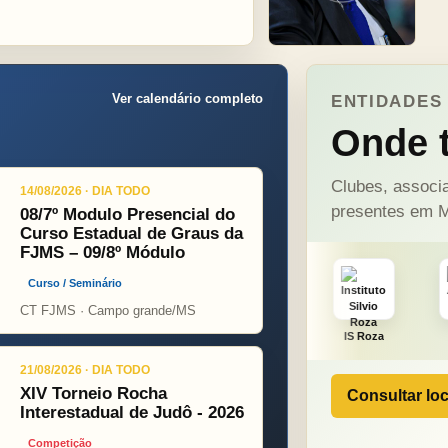
Ver calendário completo
ENTIDADES 
Onde t
Clubes, associa
14/08/2026 · DIA TODO
presentes em M
08/7º Modulo Presencial do
Curso Estadual de Graus da
FJMS – 09/8º Módulo
Curso / Seminário
CT FJMS · Campo grande/MS
ONÇA PINT
PSOPJ
IS Roza
Alicerce
21/08/2026 · DIA TODO
XIV Torneio Rocha
Consultar loc
Interestadual de Judô - 2026
Competição