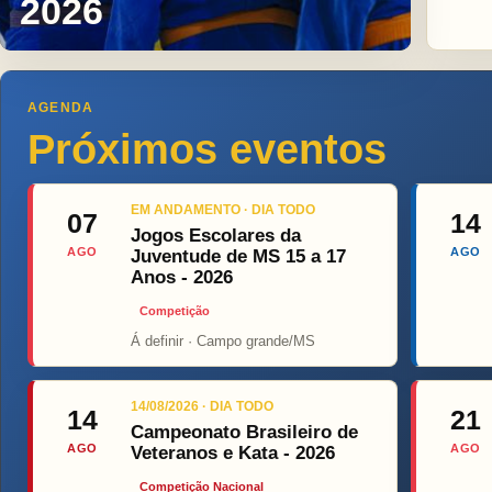
2026
AGENDA
Próximos eventos
EM ANDAMENTO · DIA TODO
07
14
Jogos Escolares da
AGO
AGO
Juventude de MS 15 a 17
Anos - 2026
Competição
Á definir · Campo grande/MS
Top Fight
O
14/08/2026 · DIA TODO
14
21
Campeonato Brasileiro de
AGO
AGO
Veteranos e Kata - 2026
Competição Nacional