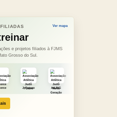
Ver mapa
FILIADAS
reinar
ções e projetos filiados à FJMS
ato Grosso do Sul.
uturo
AAJNG
TSURU
AJCS
Moura
ais