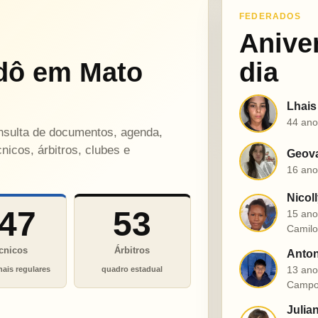
FEDERADOS
Anive
dô em Mato
dia
Lhais
L
44 ano
onsulta de documentos, agenda,
nicos, árbitros, clubes e
Geova
G
16 ano
Nicol
N
47
53
15 ano
Camil
cnicos
Árbitros
Anton
A
13 ano
nais regulares
quadro estadual
Campo
Julia