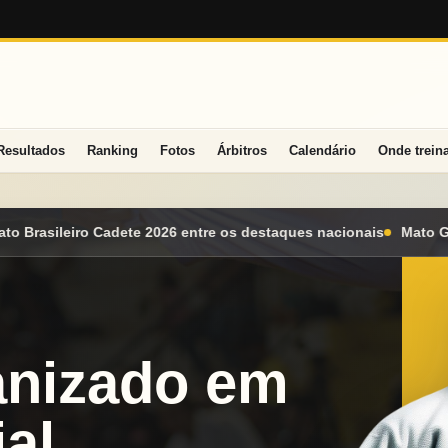
Resultados
Ranking
Fotos
Árbitros
Calendário
Onde trein
estaques nacionais
Mato Grosso do Sul conquista seis medalhas
anizado em
al.