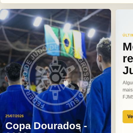
ÚLTI
M
r
J
Algu
mais
FJM
Ve
25/07/2026
Copa Dourados -