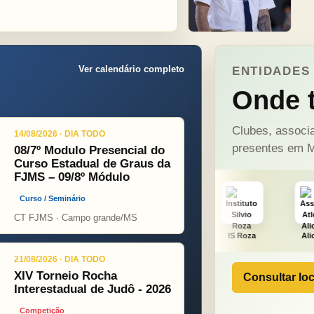
Ver calendário completo
ENTIDADES 
Onde t
Clubes, associa
14/08/2026 · DIA TODO
presentes em M
08/7º Modulo Presencial do
Curso Estadual de Graus da
FJMS – 09/8º Módulo
Curso / Seminário
CT FJMS · Campo grande/MS
NÇA PINT
PSOPJ
IS Roza
Alicerce
J. F
21/08/2026 · DIA TODO
XIV Torneio Rocha
Consultar loc
Interestadual de Judô - 2026
Competição