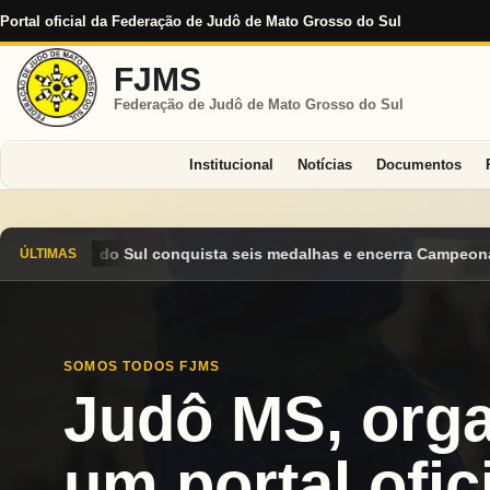
Portal oficial da Federação de Judô de Mato Grosso do Sul
FJMS
Federação de Judô de Mato Grosso do Sul
Institucional
Notícias
Documentos
edalhas e encerra Campeonato Brasileiro Cadete 2026 entre os d
ÚLTIMAS
SOMOS TODOS FJMS
Judô MS, org
um portal ofici