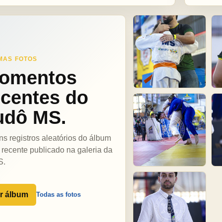
MAS FOTOS
omentos
ecentes do
udô MS.
ns registros aleatórios do álbum
 recente publicado na galeria da
S.
r álbum
Todas as fotos