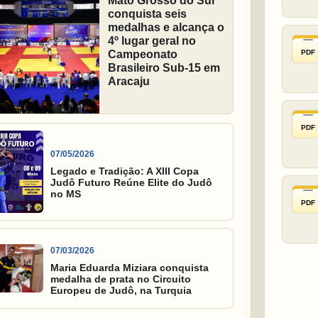
Mato Grosso do Sul
conquista seis
medalhas e alcança o
4º lugar geral no
PDF
Campeonato
Brasileiro Sub-15 em
Aracaju
PDF
07/05/2026
Legado e Tradição: A XIII Copa
Judô Futuro Reúne Elite do Judô
no MS
PDF
07/03/2026
Maria Eduarda Miziara conquista
medalha de prata no Circuito
Europeu de Judô, na Turquia