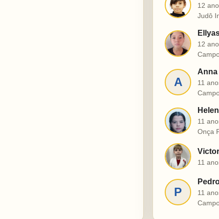
J
12 ano
Judô I
Ellya
E
12 ano
Campo
Anna 
A
11 ano
Campo
Helen
H
11 ano
Onça P
Victo
V
11 ano
Pedro
P
11 ano
Campo