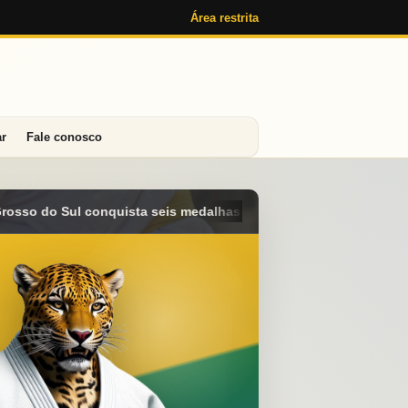
Área restrita
ar
Fale conosco
 e alcança o 4º lugar geral no Campeonato Brasileiro Sub-15 em