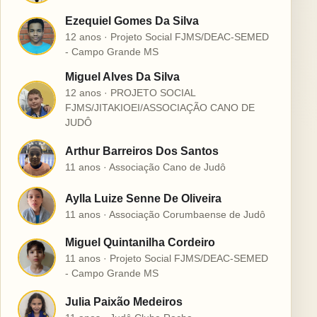
Ezequiel Gomes Da Silva
E
12 anos · Projeto Social FJMS/DEAC-SEMED
- Campo Grande MS
Miguel Alves Da Silva
12 anos · PROJETO SOCIAL
M
FJMS/JITAKIOEI/ASSOCIAÇÃO CANO DE
JUDÔ
Arthur Barreiros Dos Santos
A
11 anos · Associação Cano de Judô
Aylla Luize Senne De Oliveira
A
11 anos · Associação Corumbaense de Judô
Miguel Quintanilha Cordeiro
M
11 anos · Projeto Social FJMS/DEAC-SEMED
- Campo Grande MS
Julia Paixão Medeiros
J