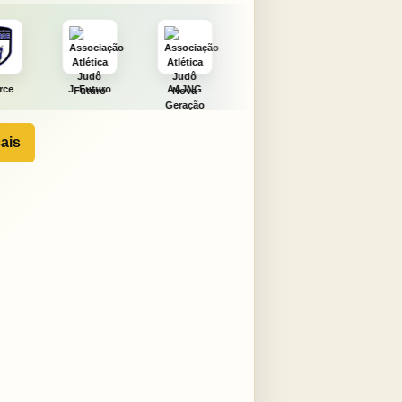
turo
AAJNG
TSURU
AJCS
Moura
ais