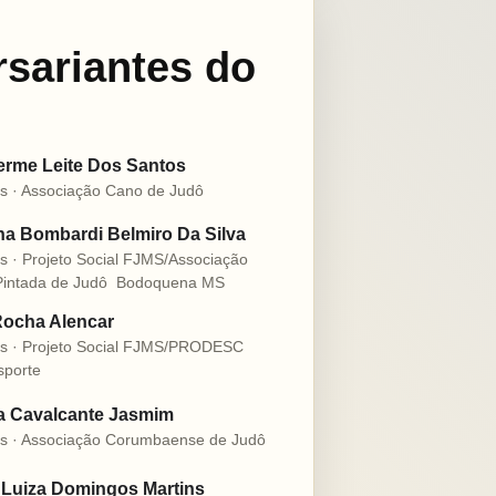
rsariantes do
erme Leite Dos Santos
s · Associação Cano de Judô
a Bombardi Belmiro Da Silva
s · Projeto Social FJMS/Associação
intada de Judô  Bodoquena MS
Rocha Alencar
s · Projeto Social FJMS/PRODESC
sporte
ia Cavalcante Jasmim
s · Associação Corumbaense de Judô
 Luiza Domingos Martins