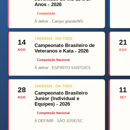
Anos - 2026
Competição
Á definir · Campo grande/MS
Top Fight
ON
14/08/2026 · DIA TODO
14
21
Campeonato Brasileiro de
AGO
AGO
Veteranos e Kata - 2026
Competição Nacional
Á definir · ESPIRITO SANTO/ES
28/08/2026 · DIA TODO
28
11
Campeonato Brasileiro
AGO
SET
Junior (Individual e
Equipes) - 2026
Competição Nacional
À DEFINIR · SÃO JOSE/SC