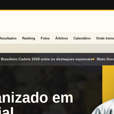
Resultados
Ranking
Fotos
Árbitros
Calendário
Onde trein
staques nacionais
Mato Grosso do Sul conquista seis medalhas 
anizado em
al.