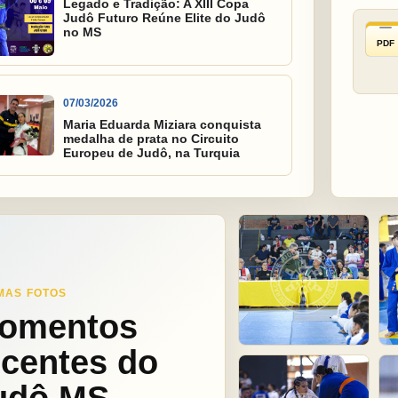
Legado e Tradição: A XIII Copa
Judô Futuro Reúne Elite do Judô
no MS
PDF
07/03/2026
Maria Eduarda Miziara conquista
medalha de prata no Circuito
Europeu de Judô, na Turquia
MAS FOTOS
omentos
ecentes do
udô MS.