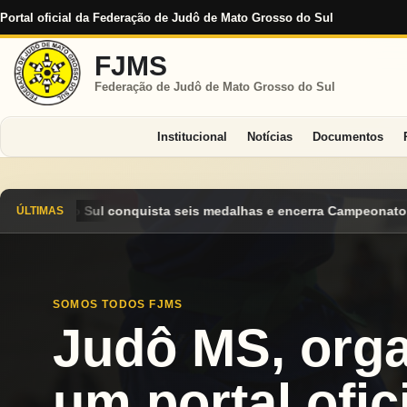
Portal oficial da Federação de Judô de Mato Grosso do Sul
FJMS
Federação de Judô de Mato Grosso do Sul
Institucional
Notícias
Documentos
dalhas e encerra Campeonato Brasileiro Cadete 2026 entre os de
ÚLTIMAS
SOMOS TODOS FJMS
Judô MS, org
um portal ofici