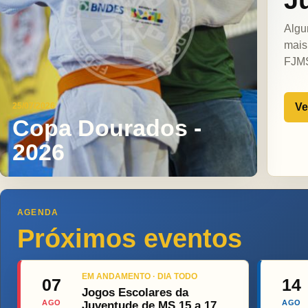
Algu
mais
FJM
Ve
25/07/2026
Copa Dourados -
2026
AGENDA
Próximos eventos
EM ANDAMENTO · DIA TODO
07
14
Jogos Escolares da
AGO
AGO
Juventude de MS 15 a 17