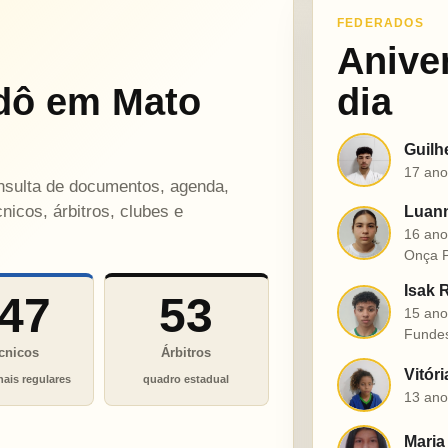
FEDERADOS
Anive
dô em Mato
dia
Guilh
G
17 ano
onsulta de documentos, agenda,
nicos, árbitros, clubes e
Luann
L
16 ano
Onça P
Isak 
47
53
I
15 ano
Funde
cnicos
Árbitros
Vitór
V
nais regulares
quadro estadual
13 ano
Maria