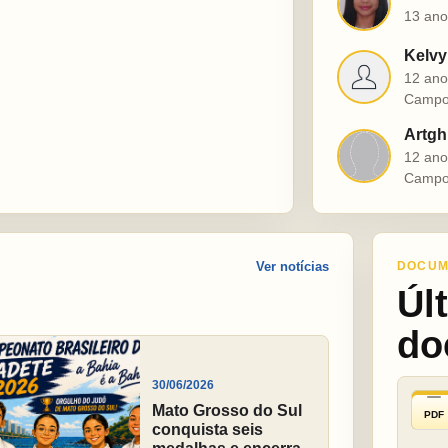
M
13 ano
Kelvy
K
12 ano
Campo
Artgh
A
12 ano
Campo
Ver notícias
DOCUM
Úl
do
30/06/2026
Mato Grosso do Sul
PDF
conquista seis