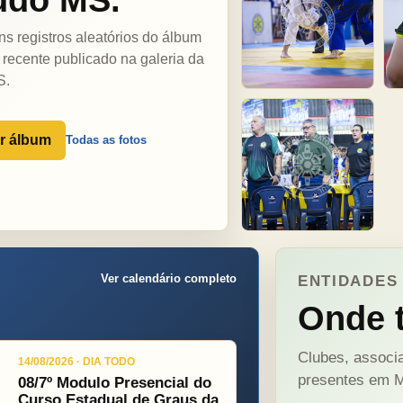
ns registros aleatórios do álbum
 recente publicado na galeria da
S.
r álbum
Todas as fotos
Ver calendário completo
ENTIDADES 
Onde t
Clubes, associa
14/08/2026 · DIA TODO
presentes em M
08/7º Modulo Presencial do
Curso Estadual de Graus da