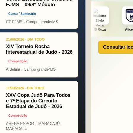
FJMS – 09/8º Módulo
Curso / Seminário
CT FJMS · Campo grande/MS
ÇA PINT
PSOPJ
IS Roza
Alicerce
J. Fu
21/08/2026 · DIA TODO
XIV Torneio Rocha
Consultar loc
Interestadual de Judô - 2026
Competição
Á definir · Campo grande/MS
11/09/2026 · DIA TODO
XXV Copa Judô Para Todos
e 7ª Etapa do Circuito
Estadual de Judô - 2026
Competição
ARENA ESPORT. MARACAJÚ ·
MARACAJU