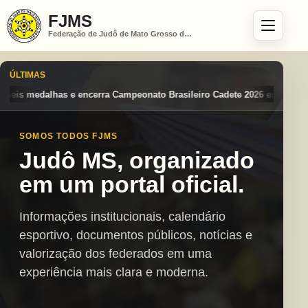
FJMS
Federação de Judô de Mato Grosso do Sul
ÚLTIMAS
o Brasileiro Cadete 2026 entre os destaques nacionais
Mato Grosso d
SOMOS TODOS FJMS
Judô MS, organizado
em um portal oficial.
Informações institucionais, calendário
esportivo, documentos públicos, notícias e
valorização dos federados em uma
experiência mais clara e moderna.