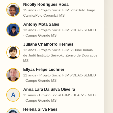
Nicolly Rodrigues Rosa
N
15 anos · Projeto Social FJMS/Instituto Tiago
Camilo/Polo Corumbá MS
Antony Mota Sales
A
13 anos · Projeto Social FJMS/DEAC-SEMED
- Campo Grande MS
Juliana Chamorro Hermes
12 anos · Projeto Social FJMS/Clube Indaiá
J
de Judô Instituto Seiryoku Zenyo de Dourados
MS
Ellyas Felipe Lechner
E
12 anos · Projeto Social FJMS/DEAC-SEMED
- Campo Grande MS
Anna Lara Da Silva Oliveira
A
11 anos · Projeto Social FJMS/DEAC-SEMED
- Campo Grande MS
Helena Silva Paes