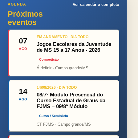
AGENDA
Ver calendário completo
Próximos
eventos
EM ANDAMENTO · DIA TODO
07
Jogos Escolares da Juventude
AGO
de MS 15 a 17 Anos - 2026
Competição
Á definir · Campo grande/MS
14/08/2026 · DIA TODO
14
08/7º Modulo Presencial do
AGO
Curso Estadual de Graus da
FJMS – 09/8º Módulo
Curso / Seminário
CT FJMS · Campo grande/MS