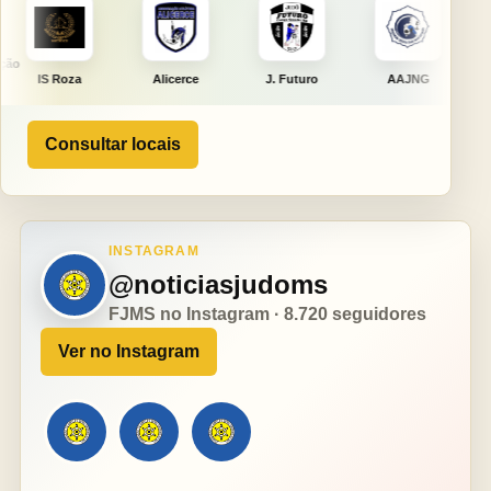
Alicerce
J. Futuro
AAJNG
TSURU
Consultar locais
INSTAGRAM
@noticiasjudoms
FJMS no Instagram · 8.720 seguidores
Ver no Instagram