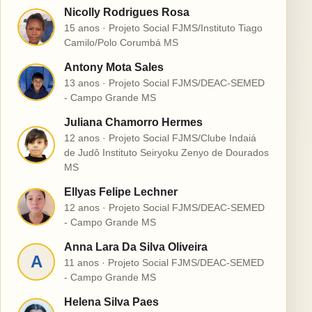
Nicolly Rodrigues Rosa
N
15 anos · Projeto Social FJMS/Instituto Tiago
Camilo/Polo Corumbá MS
Antony Mota Sales
A
13 anos · Projeto Social FJMS/DEAC-SEMED
- Campo Grande MS
Juliana Chamorro Hermes
12 anos · Projeto Social FJMS/Clube Indaiá
J
de Judô Instituto Seiryoku Zenyo de Dourados
MS
Ellyas Felipe Lechner
E
12 anos · Projeto Social FJMS/DEAC-SEMED
- Campo Grande MS
Anna Lara Da Silva Oliveira
A
11 anos · Projeto Social FJMS/DEAC-SEMED
- Campo Grande MS
Helena Silva Paes