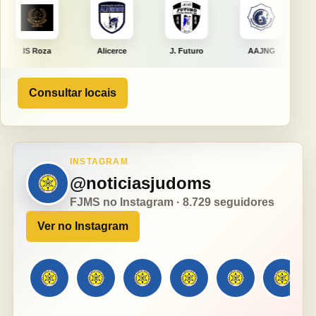
Alicerce
J. Futuro
AAJNG
TSURU
Consultar locais
INSTAGRAM
@noticiasjudoms
FJMS no Instagram · 8.729 seguidores
Ver no Instagram