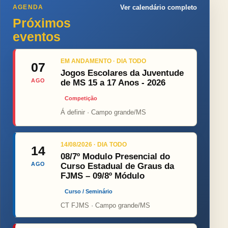
AGENDA
Ver calendário completo
Próximos
eventos
EM ANDAMENTO · DIA TODO
07
Jogos Escolares da Juventude
AGO
de MS 15 a 17 Anos - 2026
Competição
Á definir · Campo grande/MS
14/08/2026 · DIA TODO
14
08/7º Modulo Presencial do
AGO
Curso Estadual de Graus da
FJMS – 09/8º Módulo
Curso / Seminário
CT FJMS · Campo grande/MS