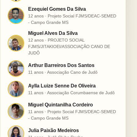
Ezequiel Gomes Da Silva
E
12 anos · Projeto Social FJMS/DEAC-SEMED
- Campo Grande MS
Miguel Alves Da Silva
12 anos · PROJETO SOCIAL
M
FJMS/JITAKIOEI/ASSOCIAÇÃO CANO DE
JUDÔ
Arthur Barreiros Dos Santos
A
11 anos · Associação Cano de Judô
Aylla Luize Senne De Oliveira
A
11 anos · Associação Corumbaense de Judô
Miguel Quintanilha Cordeiro
M
11 anos · Projeto Social FJMS/DEAC-SEMED
- Campo Grande MS
Julia Paixão Medeiros
J