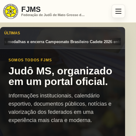
FJMS
Federação de Judô de Mato Grosso do Sul
ÚLTIMAS
o Brasileiro Cadete 2026 entre os destaques nacionais
Mato Grosso d
SOMOS TODOS FJMS
Judô MS, organizado
em um portal oficial.
Informações institucionais, calendário
esportivo, documentos públicos, notícias e
valorização dos federados em uma
experiência mais clara e moderna.