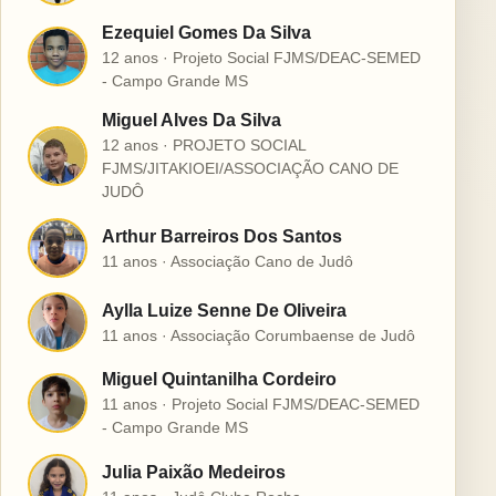
Ezequiel Gomes Da Silva
E
12 anos · Projeto Social FJMS/DEAC-SEMED
- Campo Grande MS
Miguel Alves Da Silva
12 anos · PROJETO SOCIAL
M
FJMS/JITAKIOEI/ASSOCIAÇÃO CANO DE
JUDÔ
Arthur Barreiros Dos Santos
A
11 anos · Associação Cano de Judô
Aylla Luize Senne De Oliveira
A
11 anos · Associação Corumbaense de Judô
Miguel Quintanilha Cordeiro
M
11 anos · Projeto Social FJMS/DEAC-SEMED
- Campo Grande MS
Julia Paixão Medeiros
J