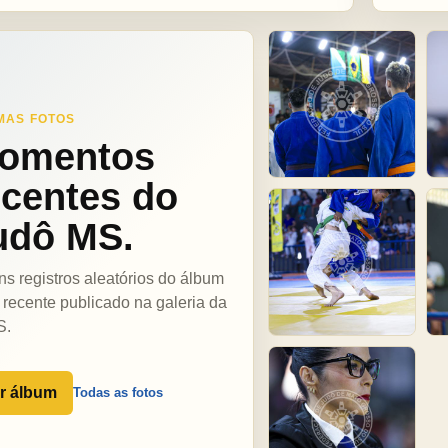
MAS FOTOS
omentos
ecentes do
udô MS.
ns registros aleatórios do álbum
 recente publicado na galeria da
S.
r álbum
Todas as fotos