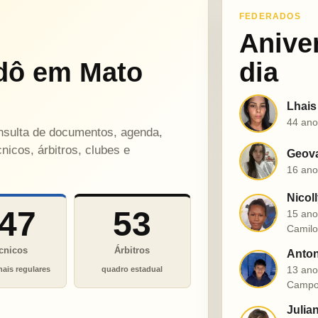
FEDERADOS
Anive
dô em Mato
dia
Lhais
L
44 ano
onsulta de documentos, agenda,
nicos, árbitros, clubes e
Geova
G
16 ano
Nicol
N
47
53
15 ano
Camil
cnicos
Árbitros
Anton
A
13 ano
nais regulares
quadro estadual
Campo
Julia