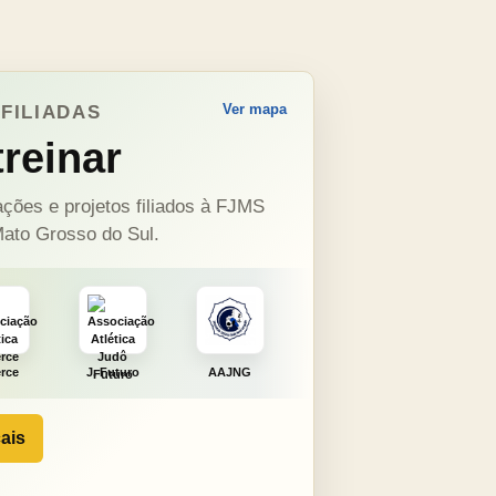
Ver mapa
FILIADAS
reinar
ções e projetos filiados à FJMS
ato Grosso do Sul.
uro
AAJNG
TSURU
AJCS
Moura
ais