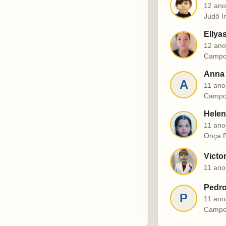
J
12 ano
Judô I
Ellya
E
12 ano
Campo
Anna 
A
11 ano
Campo
Helen
H
11 ano
Onça P
Victo
V
11 ano
Pedro
P
11 ano
Campo