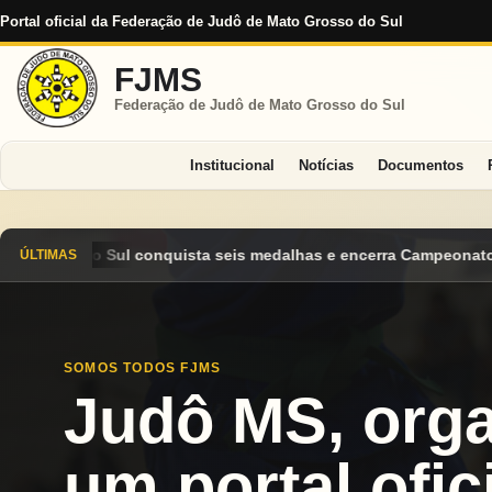
Portal oficial da Federação de Judô de Mato Grosso do Sul
FJMS
Federação de Judô de Mato Grosso do Sul
Institucional
Notícias
Documentos
alhas e encerra Campeonato Brasileiro Cadete 2026 entre os des
ÚLTIMAS
SOMOS TODOS FJMS
Judô MS, org
um portal ofici