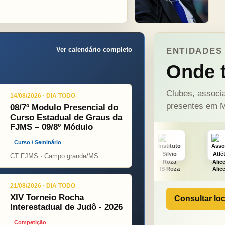
Ver calendário completo
ENTIDADES 
Onde t
Clubes, associa
14/08/2026 · DIA TODO
presentes em M
08/7º Modulo Presencial do
Curso Estadual de Graus da
FJMS – 09/8º Módulo
Curso / Seminário
CT FJMS · Campo grande/MS
ÇA PINT
PSOPJ
IS Roza
Alicerce
J. Fut
21/08/2026 · DIA TODO
XIV Torneio Rocha
Consultar loc
Interestadual de Judô - 2026
Competição