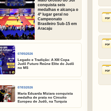
Mato Grosso do Sul
conquista seis
medalhas e alcança o
4º lugar geral no
PDF
Campeonato
Brasileiro Sub-15 em
Aracaju
PDF
07/05/2026
Legado e Tradição: A XIII Copa
Judô Futuro Reúne Elite do Judô
no MS
PDF
07/03/2026
Maria Eduarda Miziara conquista
medalha de prata no Circuito
Europeu de Judô, na Turquia