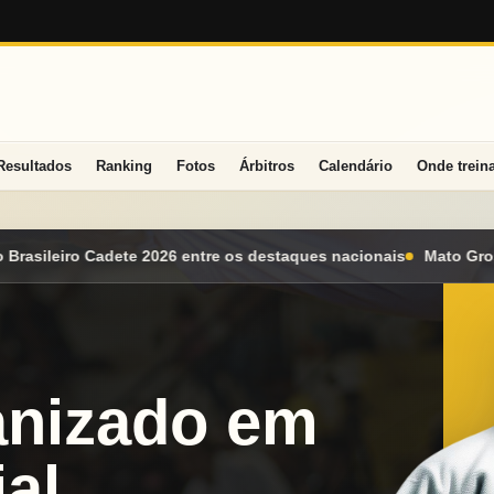
Resultados
Ranking
Fotos
Árbitros
Calendário
Onde trein
taques nacionais
Mato Grosso do Sul conquista seis medalhas e
anizado em
al.