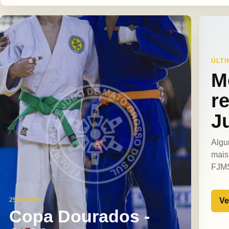
ÚLTI
M
r
J
Algu
mais
FJM
Ve
25/07/2026
Copa Dourados -