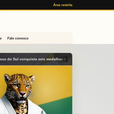
Área restrita
ar
Fale conosco
 alcança o 4º lugar geral no Campeonato Brasileiro Sub-15 em A