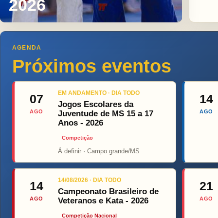
2026
AGENDA
Próximos eventos
EM ANDAMENTO · DIA TODO
07
14
Jogos Escolares da
AGO
AGO
Juventude de MS 15 a 17
Anos - 2026
Competição
Á definir · Campo grande/MS
Top Fight
ON
14/08/2026 · DIA TODO
14
21
Campeonato Brasileiro de
AGO
AGO
Veteranos e Kata - 2026
Competição Nacional