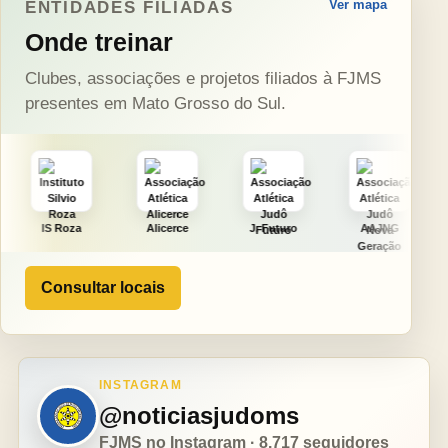
Ver mapa
ENTIDADES FILIADAS
Onde treinar
Clubes, associações e projetos filiados à FJMS
presentes em Mato Grosso do Sul.
a
Alicerce
J. Futuro
AAJNG
TSURU
Consultar locais
INSTAGRAM
@noticiasjudoms
FJMS no Instagram · 8.717 seguidores