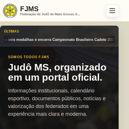
FJMS
Federação de Judô de Mato Grosso do Sul
ÚLTIMAS
peonato Brasileiro Cadete 2026 entre os destaques nacionais
Mato Gr
SOMOS TODOS FJMS
Judô MS, organizado
em um portal oficial.
Informações institucionais, calendário
esportivo, documentos públicos, notícias e
valorização dos federados em uma
experiência mais clara e moderna.