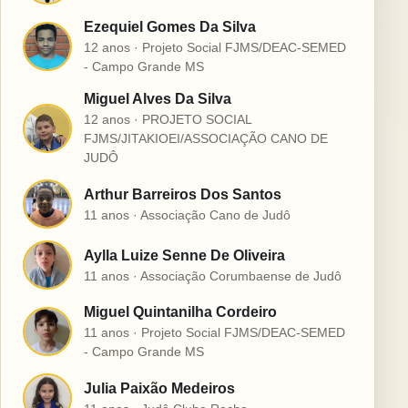
Ezequiel Gomes Da Silva
E
12 anos · Projeto Social FJMS/DEAC-SEMED
- Campo Grande MS
Miguel Alves Da Silva
12 anos · PROJETO SOCIAL
M
FJMS/JITAKIOEI/ASSOCIAÇÃO CANO DE
JUDÔ
Arthur Barreiros Dos Santos
A
11 anos · Associação Cano de Judô
Aylla Luize Senne De Oliveira
A
11 anos · Associação Corumbaense de Judô
Miguel Quintanilha Cordeiro
M
11 anos · Projeto Social FJMS/DEAC-SEMED
- Campo Grande MS
Julia Paixão Medeiros
J