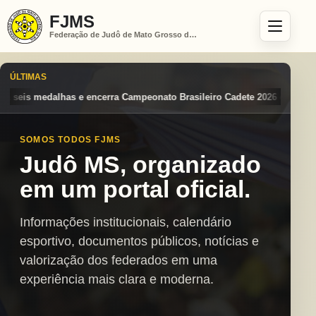
FJMS
Federação de Judô de Mato Grosso do Sul
ÚLTIMAS
o Brasileiro Cadete 2026 entre os destaques nacionais
Mato Grosso d
SOMOS TODOS FJMS
Judô MS, organizado
em um portal oficial.
Informações institucionais, calendário
esportivo, documentos públicos, notícias e
valorização dos federados em uma
experiência mais clara e moderna.