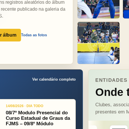
ns registros aleatórios do álbum
 recente publicado na galeria da
S.
r álbum
Todas as fotos
Ver calendário completo
ENTIDADES 
Onde t
Clubes, associa
14/08/2026 · DIA TODO
presentes em M
08/7º Modulo Presencial do
Curso Estadual de Graus da
FJMS – 09/8º Módulo