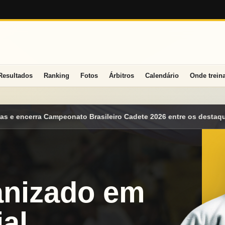
Resultados
Ranking
Fotos
Árbitros
Calendário
Onde trein
o Cadete 2026 entre os destaques nacionais
Mato Grosso do Su
anizado em
al.