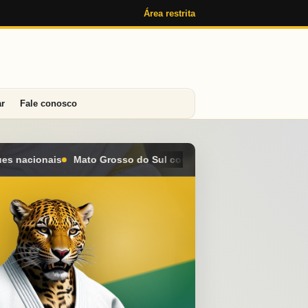
Área restrita
ar
Fale conosco
l conquista seis medalhas e alcança o 4º lugar geral no Campeon