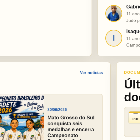
Gabri
G
11 ano
Judô p
Isaqu
I
11 ano
Campo
Ver notícias
DOCUM
Úl
do
30/06/2026
Mato Grosso do Sul
PDF
conquista seis
medalhas e encerra
Campeonato