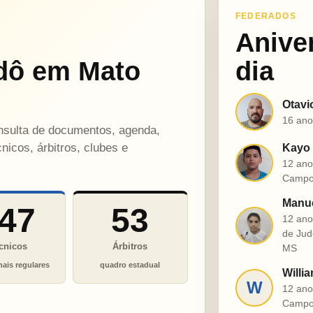
FEDERADOS
Anive
dô em Mato
dia
Otavi
O
16 ano
onsulta de documentos, agenda,
nicos, árbitros, clubes e
Kayo 
K
12 ano
Campo
Manue
47
53
12 ano
M
de Jud
cnicos
Árbitros
MS
nais regulares
quadro estadual
Willia
W
12 ano
Campo