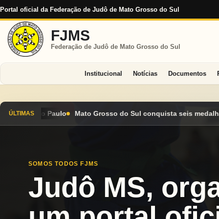
Portal oficial da Federação de Judô de Mato Grosso do Sul
FJMS
Federação de Judô de Mato Grosso do Sul
Institucional
Notícias
Documentos
 do Sul conquista seis medalhas e encerra Campeonato Brasileir
ÚLTIMAS
SOMOS TODOS FJMS
Judô MS, org
um portal ofici