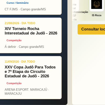
Curso / Seminário
CT FJMS · Campo grande/MS
ight
ONÇA PINT
PSOPJ
IS Roza
Alicerce
21/08/2026 · DIA TODO
XIV Torneio Rocha
Consultar loc
Interestadual de Judô - 2026
Competição
Á definir · Campo grande/MS
11/09/2026 · DIA TODO
XXV Copa Judô Para Todos
e 7ª Etapa do Circuito
Estadual de Judô - 2026
Competição
ARENA ESPORT. MARACAJÚ ·
MARACAJU