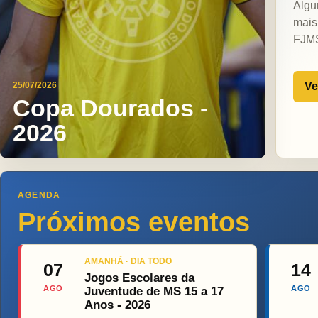
Algu
mais
FJM
Ve
25/07/2026
Copa Dourados -
2026
AGENDA
Próximos eventos
AMANHÃ · DIA TODO
07
14
Jogos Escolares da
AGO
AGO
Juventude de MS 15 a 17
Anos - 2026