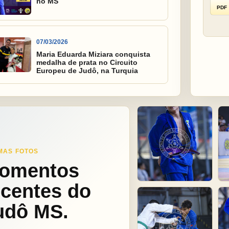
no MS
PDF
07/03/2026
Maria Eduarda Miziara conquista
medalha de prata no Circuito
Europeu de Judô, na Turquia
MAS FOTOS
omentos
ecentes do
udô MS.