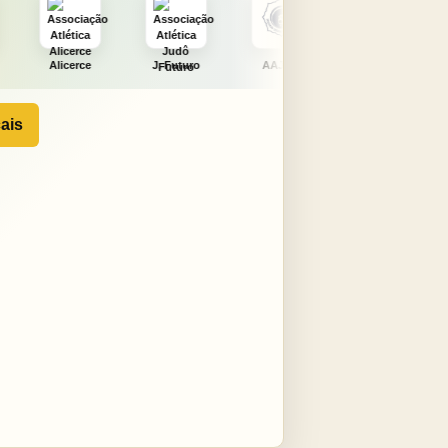
J. Futuro
AAJNG
TSURU
AJCS
ais