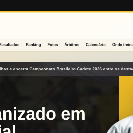
Resultados
Ranking
Fotos
Árbitros
Calendário
Onde trein
iro Cadete 2026 entre os destaques nacionais
Mato Grosso do S
anizado em
al.