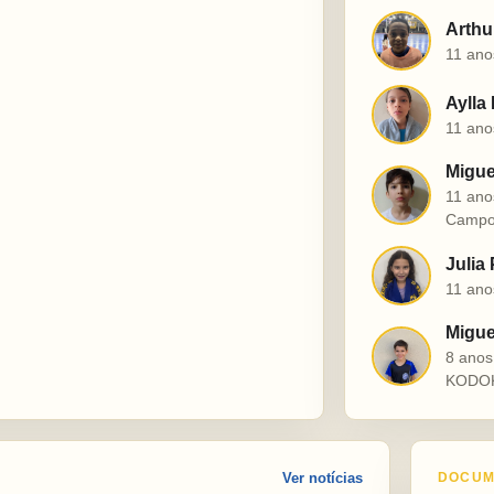
Arthu
A
11 ano
Aylla
A
11 ano
Migue
M
11 ano
Campo
Julia
J
11 ano
Miguel
M
8 ano
KODO
Ver notícias
DOCUM