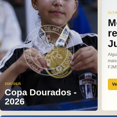
ÚLTI
M
r
J
Algu
mais
FJM
Ve
25/07/2026
Copa Dourados -
2026