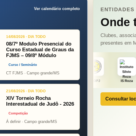
Ver calendário completo
ENTIDADES 
Onde t
Clubes, associa
14/08/2026 · DIA TODO
presentes em M
08/7º Modulo Presencial do
Curso Estadual de Graus da
FJMS – 09/8º Módulo
Curso / Seminário
CT FJMS · Campo grande/MS
Fight
ONÇA PINT
PSOPJ
IS Roza
Alicerce
21/08/2026 · DIA TODO
XIV Torneio Rocha
Consultar loc
Interestadual de Judô - 2026
Competição
Á definir · Campo grande/MS