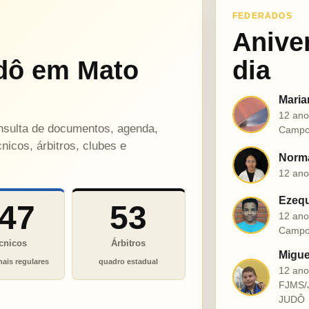
FEDERADOS
Anive
dô em Mato
dia
Maria
M
12 ano
onsulta de documentos, agenda,
Campo
nicos, árbitros, clubes e
Norma
N
12 ano
Ezequ
47
53
E
12 ano
Campo
cnicos
Árbitros
Migue
nais regulares
quadro estadual
12 an
M
FJMS/
JUDÔ