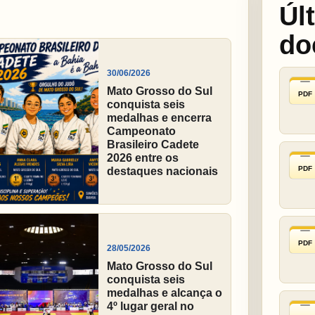
Úl
do
30/06/2026
Mato Grosso do Sul
PDF
conquista seis
medalhas e encerra
Campeonato
Brasileiro Cadete
2026 entre os
PDF
destaques nacionais
PDF
28/05/2026
Mato Grosso do Sul
conquista seis
medalhas e alcança o
4º lugar geral no