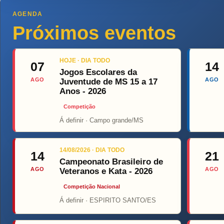
AGENDA
Próximos eventos
HOJE · DIA TODO
07
14
Jogos Escolares da
AGO
AGO
Juventude de MS 15 a 17
Anos - 2026
Competição
Á definir · Campo grande/MS
Top 
14/08/2026 · DIA TODO
14
21
Campeonato Brasileiro de
AGO
AGO
Veteranos e Kata - 2026
Competição Nacional
Á definir · ESPIRITO SANTO/ES