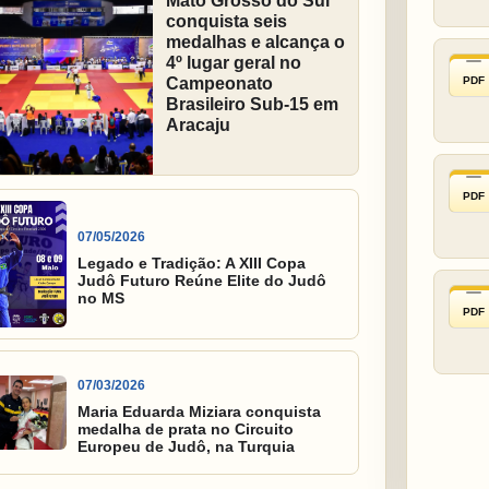
Mato Grosso do Sul
conquista seis
medalhas e alcança o
4º lugar geral no
PDF
Campeonato
Brasileiro Sub-15 em
Aracaju
PDF
07/05/2026
Legado e Tradição: A XIII Copa
Judô Futuro Reúne Elite do Judô
no MS
PDF
07/03/2026
Maria Eduarda Miziara conquista
medalha de prata no Circuito
Europeu de Judô, na Turquia