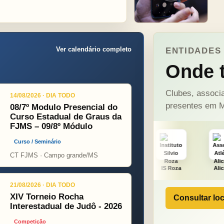
Ver calendário completo
ENTIDADES 
Onde t
Clubes, associa
14/08/2026 · DIA TODO
presentes em M
08/7º Modulo Presencial do
Curso Estadual de Graus da
FJMS – 09/8º Módulo
Curso / Seminário
CT FJMS · Campo grande/MS
ÇA PINT
PSOPJ
IS Roza
Alicerce
J. Fu
21/08/2026 · DIA TODO
XIV Torneio Rocha
Consultar loc
Interestadual de Judô - 2026
Competição