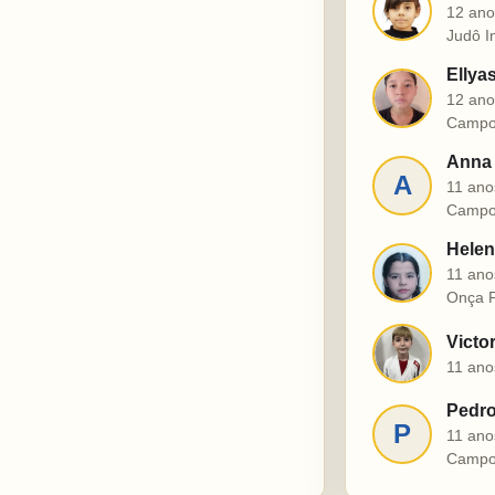
J
12 ano
Judô I
Ellya
E
12 ano
Campo
Anna 
A
11 ano
Campo
Helen
H
11 ano
Onça P
Victo
V
11 ano
Pedro
P
11 ano
Campo