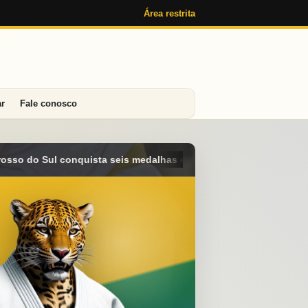
Área restrita
ar
Fale conosco
e alcança o 4º lugar geral no Campeonato Brasileiro Sub-15 em A