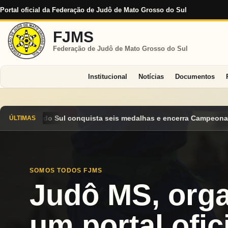
Portal oficial da Federação de Judô de Mato Grosso do Sul
FJMS
Federação de Judô de Mato Grosso do Sul
Institucional
Notícias
Documentos
dalhas e encerra Campeonato Brasileiro Cadete 2026 entre os de
ÚLTIMAS
SOMOS TODOS FJMS
Judô MS, org
um portal ofici