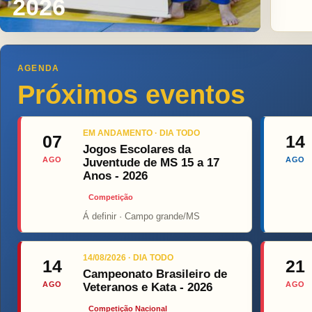
2026
AGENDA
Próximos eventos
EM ANDAMENTO · DIA TODO
07
14
Jogos Escolares da
AGO
AGO
Juventude de MS 15 a 17
Anos - 2026
Competição
Á definir · Campo grande/MS
Top Fight
ON
14/08/2026 · DIA TODO
14
21
Campeonato Brasileiro de
AGO
AGO
Veteranos e Kata - 2026
Competição Nacional