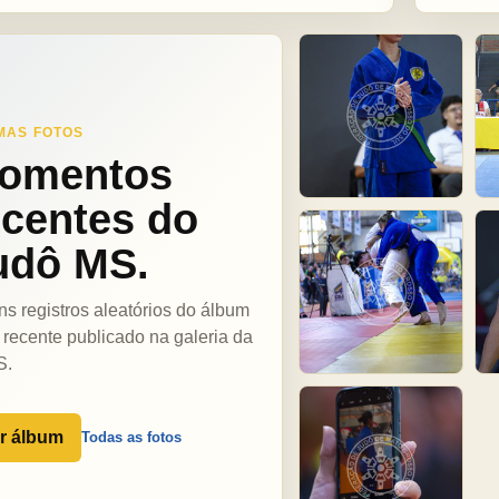
MAS FOTOS
omentos
ecentes do
udô MS.
ns registros aleatórios do álbum
 recente publicado na galeria da
S.
r álbum
Todas as fotos