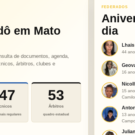
FEDERADOS
Anive
dô em Mato
dia
Lhais
L
44 ano
onsulta de documentos, agenda,
nicos, árbitros, clubes e
Geova
G
16 ano
Nicol
N
47
53
15 ano
Camil
cnicos
Árbitros
Anton
A
13 ano
nais regulares
quadro estadual
Campo
Julia