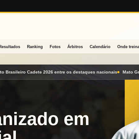
Resultados
Ranking
Fotos
Árbitros
Calendário
Onde trein
staques nacionais
Mato Grosso do Sul conquista seis medalhas 
anizado em
al.