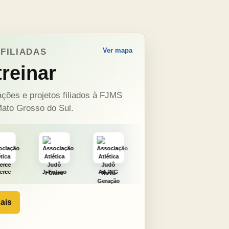
Ver mapa
FILIADAS
reinar
ções e projetos filiados à FJMS
ato Grosso do Sul.
turo
AAJNG
TSURU
AJCS
Moura
ais