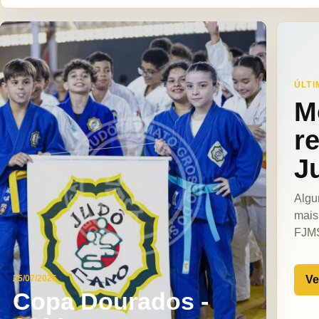
ÚLTI
M
r
J
Algu
mais
FJM
Ve
25/07/2026
Copa Dourados -