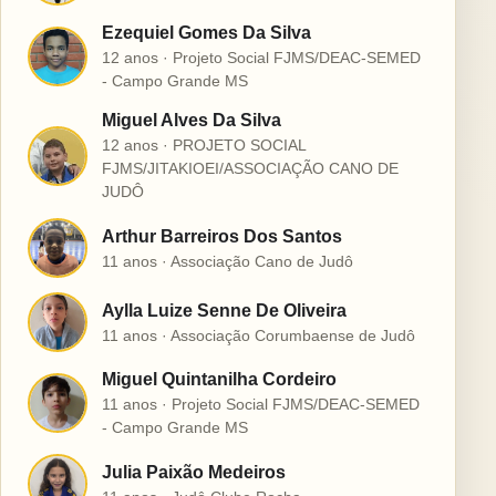
Ezequiel Gomes Da Silva
E
12 anos · Projeto Social FJMS/DEAC-SEMED
- Campo Grande MS
Miguel Alves Da Silva
12 anos · PROJETO SOCIAL
M
FJMS/JITAKIOEI/ASSOCIAÇÃO CANO DE
JUDÔ
Arthur Barreiros Dos Santos
A
11 anos · Associação Cano de Judô
Aylla Luize Senne De Oliveira
A
11 anos · Associação Corumbaense de Judô
Miguel Quintanilha Cordeiro
M
11 anos · Projeto Social FJMS/DEAC-SEMED
- Campo Grande MS
Julia Paixão Medeiros
J