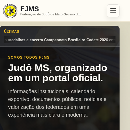
FJMS
Federação de Judô de Mato Grosso do Sul
ÚLTIMAS
ato Brasileiro Cadete 2026 entre os destaques nacionais
Mato Grosso
SOMOS TODOS FJMS
Judô MS, organizado
em um portal oficial.
Informações institucionais, calendário
esportivo, documentos públicos, notícias e
valorização dos federados em uma
experiência mais clara e moderna.