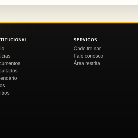
STITUCIONAL
SERVIÇOS
cio
Onde treinar
ícias
Fale conosco
cumentos
Área restrita
sultados
endário
os
itros