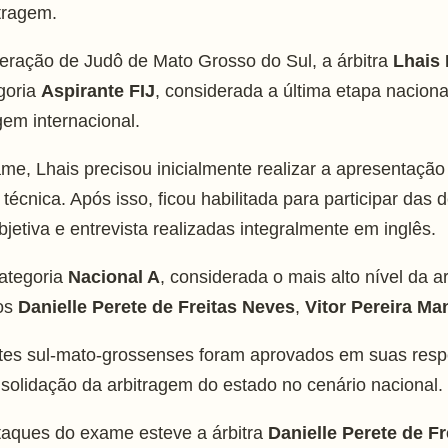
itragem.
ração de Judô de Mato Grosso do Sul, a árbitra
Lhais
goria
Aspirante FIJ
, considerada a última etapa nacion
gem internacional.
ame, Lhais precisou inicialmente realizar a apresentaçã
técnica. Após isso, ficou habilitada para participar das
jetiva e entrevista realizadas integralmente em inglês.
ategoria
Nacional A
, considerada o mais alto nível da a
ros
Danielle Perete de Freitas Neves
,
Vitor Pereira Ma
tes sul-mato-grossenses foram aprovados em suas respe
solidação da arbitragem do estado no cenário nacional.
taques do exame esteve a árbitra
Danielle Perete de F