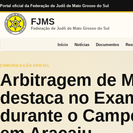
Portal oficial da Federação de Judô de Mato Grosso do Sul
FJMS
Federação de Judô de Mato Grosso do Sul
Início
Notícias
Documentos
Res
COMUNICAÇÃO OFICIAL
Arbitragem de M
destaca no Exam
durante o Campe