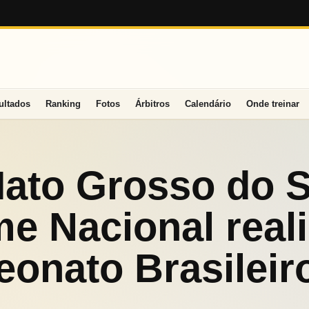
ultados
Ranking
Fotos
Árbitros
Calendário
Onde treinar
ato Grosso do S
e Nacional real
onato Brasileir