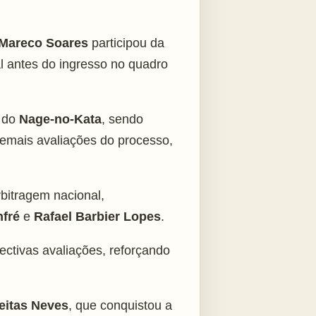
 Mareco Soares
participou da
al antes do ingresso no quadro
o do
Nage-no-Kata
, sendo
 demais avaliações do processo,
rbitragem nacional,
nfré
e
Rafael Barbier Lopes
.
ctivas avaliações, reforçando
reitas Neves
, que conquistou a