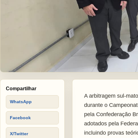
Compartilhar
A arbitragem sul-mat
WhatsApp
durante o Campeonato
pela Confederação Bra
Facebook
adotados pela Federaç
incluindo provas teór
X/Twitter