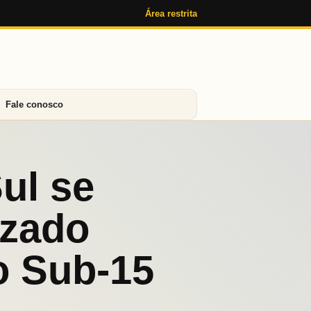
Área restrita
Fale conosco
ul se
izado
o Sub-15