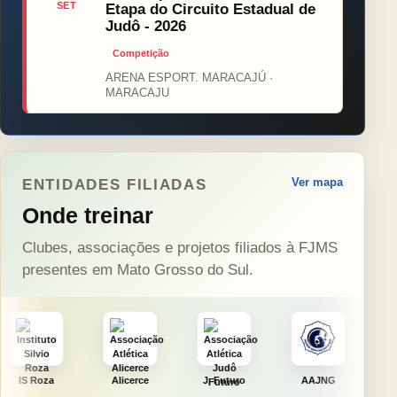
SET
Etapa do Circuito Estadual de
Judô - 2026
Competição
ARENA ESPORT. MARACAJÚ ·
MARACAJU
Ver mapa
ENTIDADES FILIADAS
Onde treinar
Clubes, associações e projetos filiados à FJMS
presentes em Mato Grosso do Sul.
Alicerce
J. Futuro
AAJNG
TSURU