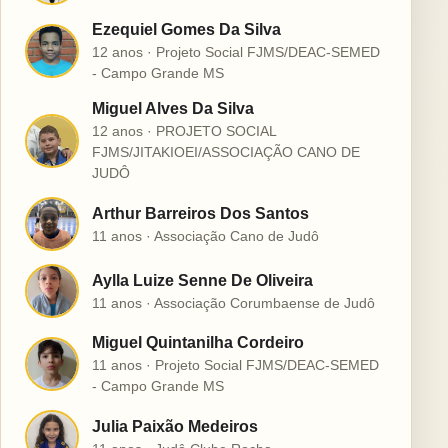
Ezequiel Gomes Da Silva
E
12 anos · Projeto Social FJMS/DEAC-SEMED
- Campo Grande MS
Miguel Alves Da Silva
12 anos · PROJETO SOCIAL
M
FJMS/JITAKIOEI/ASSOCIAÇÃO CANO DE
JUDÔ
Arthur Barreiros Dos Santos
A
11 anos · Associação Cano de Judô
Aylla Luize Senne De Oliveira
A
11 anos · Associação Corumbaense de Judô
Miguel Quintanilha Cordeiro
M
11 anos · Projeto Social FJMS/DEAC-SEMED
- Campo Grande MS
Julia Paixão Medeiros
J