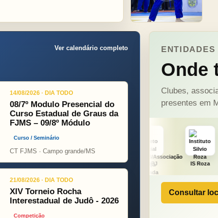
Ver calendário completo
ENTIDADES 
Onde t
Clubes, associa
14/08/2026 · DIA TODO
presentes em M
08/7º Modulo Presencial do
Curso Estadual de Graus da
FJMS – 09/8º Módulo
Curso / Seminário
CT FJMS · Campo grande/MS
ight
ONÇA PINT
PSOPJ
IS Roza
Alicerce
21/08/2026 · DIA TODO
XIV Torneio Rocha
Consultar loc
Interestadual de Judô - 2026
Competição