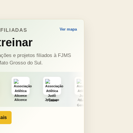
Ver mapa
FILIADAS
reinar
ções e projetos filiados à FJMS
ato Grosso do Sul.
J. Futuro
AAJNG
TSURU
AJCS
ais