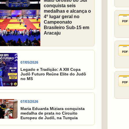
Mato Grosso do Sul
conquista seis
medalhas e alcança o
4º lugar geral no
PDF
Campeonato
Brasileiro Sub-15 em
Aracaju
PDF
07/05/2026
Legado e Tradição: A XIII Copa
Judô Futuro Reúne Elite do Judô
no MS
PDF
07/03/2026
Maria Eduarda Miziara conquista
medalha de prata no Circuito
Europeu de Judô, na Turquia