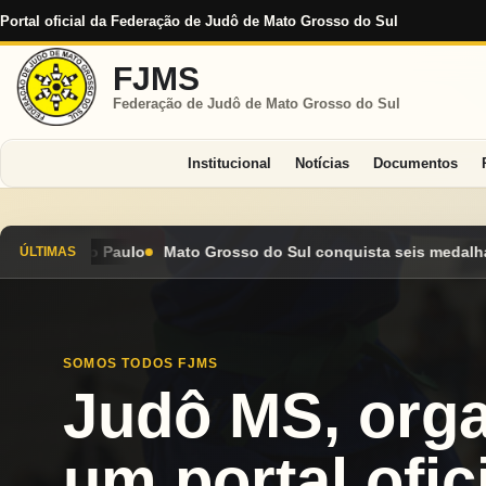
Portal oficial da Federação de Judô de Mato Grosso do Sul
FJMS
Federação de Judô de Mato Grosso do Sul
Institucional
Notícias
Documentos
 do Sul conquista seis medalhas e encerra Campeonato Brasileir
ÚLTIMAS
SOMOS TODOS FJMS
Judô MS, org
um portal ofici