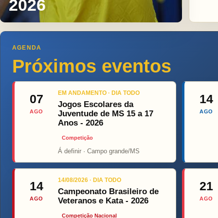
2026
AGENDA
Próximos eventos
EM ANDAMENTO · DIA TODO
07
14
Jogos Escolares da
AGO
AGO
Juventude de MS 15 a 17
Anos - 2026
Competição
Á definir · Campo grande/MS
Top F
14/08/2026 · DIA TODO
14
21
Campeonato Brasileiro de
AGO
AGO
Veteranos e Kata - 2026
Competição Nacional