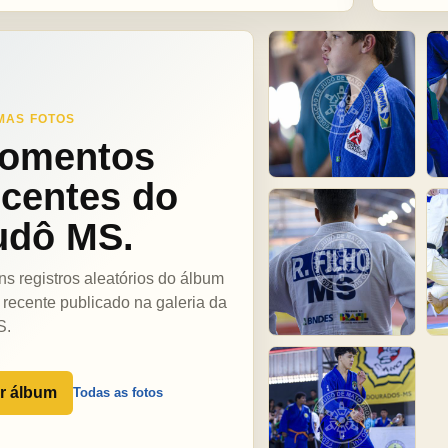
MAS FOTOS
omentos
ecentes do
udô MS.
ns registros aleatórios do álbum
 recente publicado na galeria da
S.
r álbum
Todas as fotos