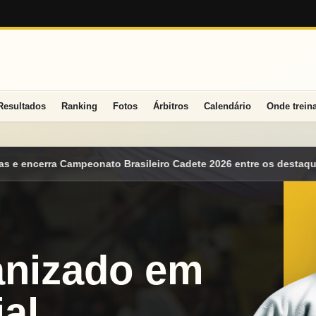
Resultados
Ranking
Fotos
Árbitros
Calendário
Onde trein
o Cadete 2026 entre os destaques nacionais
Mato Grosso do Su
anizado em
al.