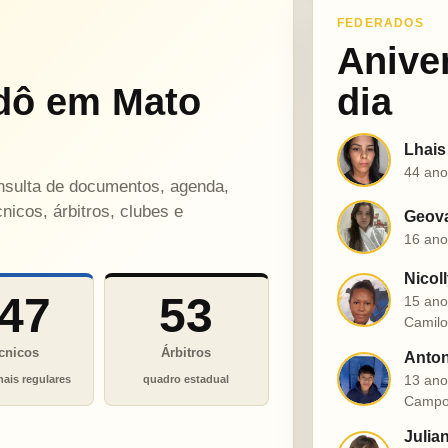
FEDERADOS
Anive
dô em Mato
dia
Lhais
L
44 ano
onsulta de documentos, agenda,
nicos, árbitros, clubes e
Geova
G
16 ano
Nicol
N
47
53
15 ano
Camil
cnicos
Árbitros
Anton
A
13 ano
nais regulares
quadro estadual
Campo
Julia