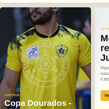
ÚLTI
M
r
J
Algu
mais
FJM
Ve
25/07/2026
Copa Dourados -