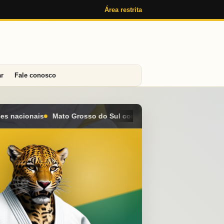
Área restrita
ar
Fale conosco
l conquista seis medalhas e alcança o 4º lugar geral no Campeon