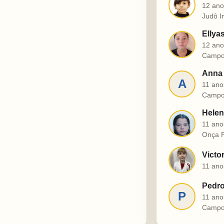
J
12 ano
Judô I
Ellya
E
12 ano
Campo
Anna 
A
11 ano
Campo
Helen
H
11 ano
Onça P
Victo
V
11 ano
Pedro
P
11 ano
Campo