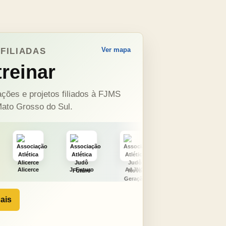
Ver mapa
FILIADAS
reinar
ções e projetos filiados à FJMS
ato Grosso do Sul.
J. Futuro
AAJNG
TSURU
AJCS
ais