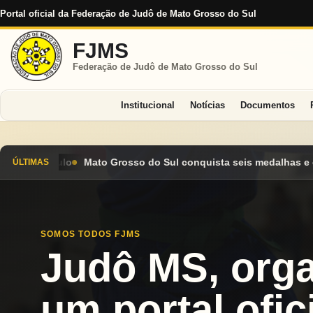
Portal oficial da Federação de Judô de Mato Grosso do Sul
FJMS
Federação de Judô de Mato Grosso do Sul
Institucional
Notícias
Documentos
Sul conquista seis medalhas e encerra Campeonato Brasileiro Ca
ÚLTIMAS
SOMOS TODOS FJMS
Judô MS, org
um portal ofici