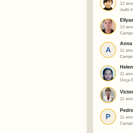
J
12 ano
Judô I
Ellya
E
12 ano
Campo
Anna 
A
11 ano
Campo
Helen
H
11 ano
Onça P
Victo
V
11 ano
Pedro
P
11 ano
Campo