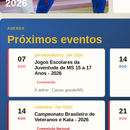
2026
AGENDA
Próximos eventos
EM ANDAMENTO · DIA TODO
07
14
Jogos Escolares da
AGO
AGO
Juventude de MS 15 a 17
Anos - 2026
Competição
Á definir · Campo grande/MS
Top Figh
14/08/2026 · DIA TODO
14
21
Campeonato Brasileiro de
AGO
AGO
Veteranos e Kata - 2026
Competição Nacional