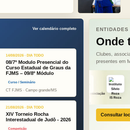
Ver calendário completo
ENTIDADES 
Onde t
Clubes, associa
14/08/2026 · DIA TODO
presentes em M
08/7º Modulo Presencial do
Curso Estadual de Graus da
FJMS – 09/8º Módulo
Curso / Seminário
CT FJMS · Campo grande/MS
t
ONÇA PINT
PSOPJ
IS Roza
Alicerce
21/08/2026 · DIA TODO
XIV Torneio Rocha
Consultar loc
Interestadual de Judô - 2026
Competição