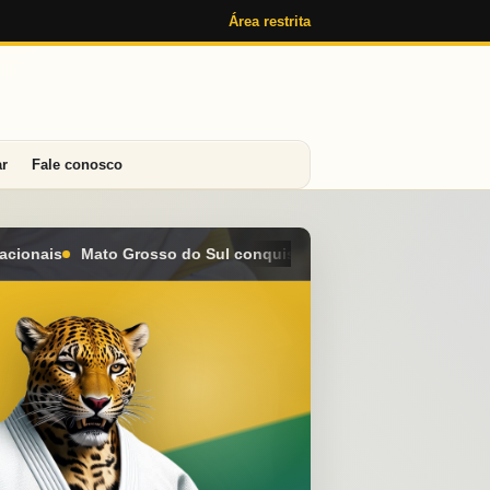
Área restrita
ar
Fale conosco
quista seis medalhas e alcança o 4º lugar geral no Campeonato B