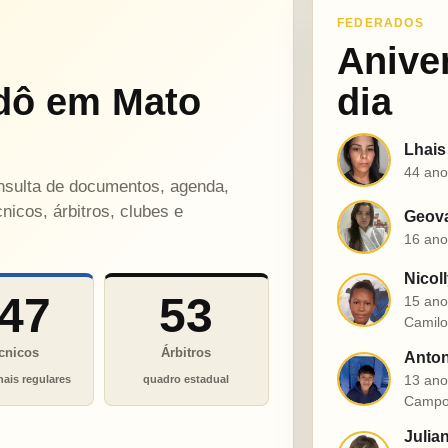
FEDERADOS
Anive
dô em Mato
dia
Lhais
L
44 ano
onsulta de documentos, agenda,
nicos, árbitros, clubes e
Geova
G
16 ano
Nicol
N
47
53
15 ano
Camil
cnicos
Árbitros
Anton
A
13 ano
nais regulares
quadro estadual
Campo
Julia