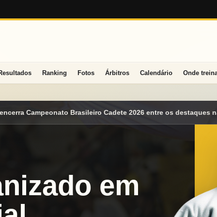
Resultados
Ranking
Fotos
Árbitros
Calendário
Onde trein
dete 2026 entre os destaques nacionais
Mato Grosso do Sul con
anizado em
al.