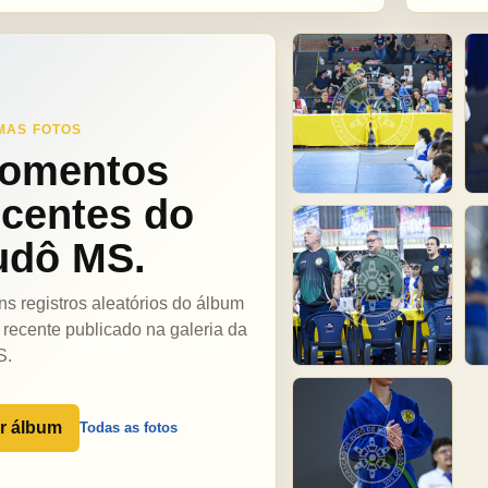
MAS FOTOS
omentos
ecentes do
udô MS.
ns registros aleatórios do álbum
 recente publicado na galeria da
S.
r álbum
Todas as fotos