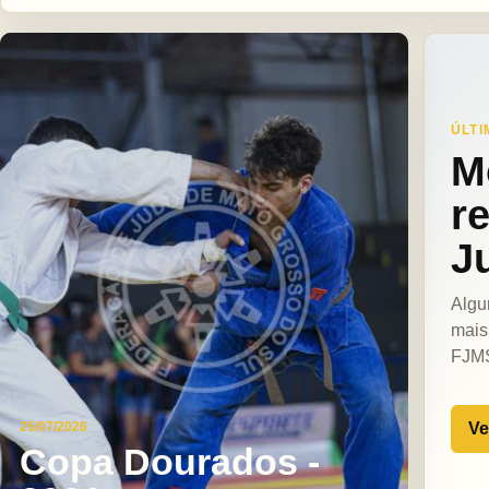
ÚLTI
M
r
J
Algu
mais
FJM
Ve
25/07/2026
Copa Dourados -