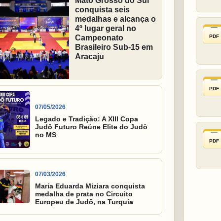
Mato Grosso do Sul
conquista seis
medalhas e alcança o
4º lugar geral no
PDF
Campeonato
Brasileiro Sub-15 em
Aracaju
PDF
07/05/2026
Legado e Tradição: A XIII Copa
Judô Futuro Reúne Elite do Judô
no MS
PDF
07/03/2026
Maria Eduarda Miziara conquista
medalha de prata no Circuito
Europeu de Judô, na Turquia