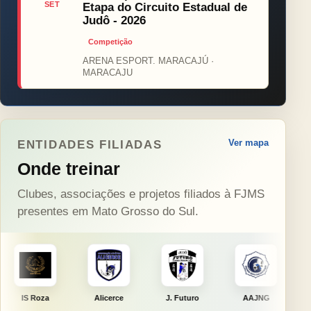
SET
Etapa do Circuito Estadual de
Judô - 2026
Competição
ARENA ESPORT. MARACAJÚ ·
MARACAJU
Ver mapa
ENTIDADES FILIADAS
Onde treinar
Clubes, associações e projetos filiados à FJMS
presentes em Mato Grosso do Sul.
Alicerce
J. Futuro
AAJNG
TSURU