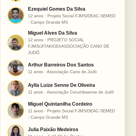
Ezequiel Gomes Da Silva
E
12 anos · Projeto Social FJMS/DEAC-SEMED
- Campo Grande MS
Miguel Alves Da Silva
12 anos · PROJETO SOCIAL
M
FJMS/JITAKIOEI/ASSOCIAÇÃO CANO DE
JUDÔ
Arthur Barreiros Dos Santos
A
11 anos · Associação Cano de Judô
Aylla Luize Senne De Oliveira
A
11 anos · Associação Corumbaense de Judô
Miguel Quintanilha Cordeiro
M
11 anos · Projeto Social FJMS/DEAC-SEMED
- Campo Grande MS
Julia Paixão Medeiros
J