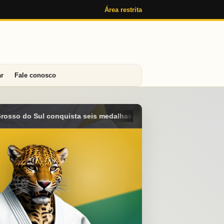
Área restrita
ar
Fale conosco
e alcança o 4º lugar geral no Campeonato Brasileiro Sub-15 em A