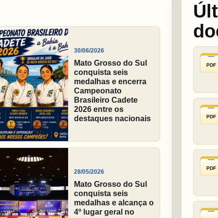
Úl
do
30/06/2026
Mato Grosso do Sul
PDF
conquista seis
medalhas e encerra
Campeonato
Brasileiro Cadete
2026 entre os
PDF
destaques nacionais
PDF
28/05/2026
Mato Grosso do Sul
conquista seis
medalhas e alcança o
4º lugar geral no