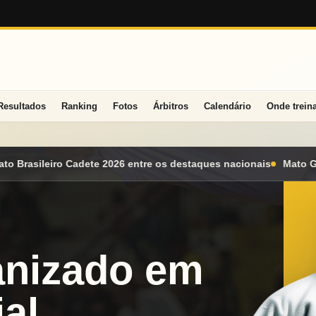
Resultados
Ranking
Fotos
Árbitros
Calendário
Onde trein
staques nacionais
Mato Grosso do Sul conquista seis medalhas 
anizado em
al.