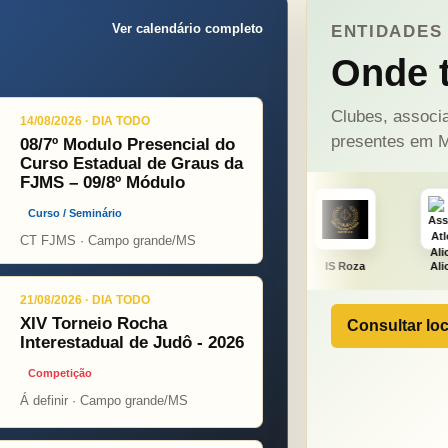
Ver calendário completo
ENTIDADES 
Onde t
Clubes, associa
14/08/2026 · DIA TODO
presentes em M
08/7º Modulo Presencial do
Curso Estadual de Graus da
FJMS – 09/8º Módulo
Curso / Seminário
CT FJMS · Campo grande/MS
NÇA PINT
PSOPJ
IS Roza
Alicerce
J. Fu
21/08/2026 · DIA TODO
XIV Torneio Rocha
Consultar loc
Interestadual de Judô - 2026
Competição
Á definir · Campo grande/MS