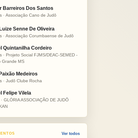
r Barreiros Dos Santos
s · Associação Cano de Judô
 Luize Senne De Oliveira
s · Associação Corumbaense de Judô
l Quintanilha Cordeiro
s · Projeto Social FJMS/DEAC-SEMED -
 Grande MS
 Paixão Medeiros
s · Judô Clube Rocha
 Felipe Vilela
s · GLÓRIA ASSOCIAÇÃO DE JUDÔ
KAN
ENTOS
Ver todos