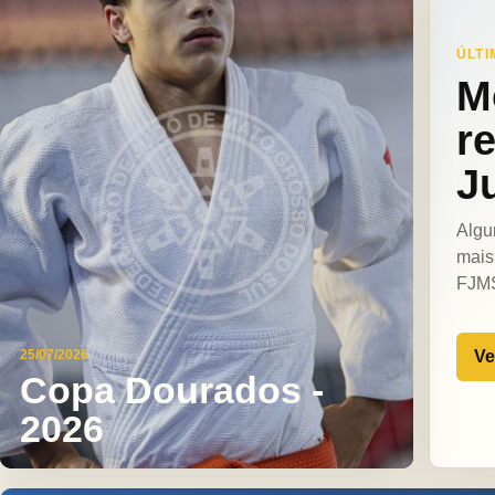
ÚLTI
M
r
J
Algu
mais
FJM
Ve
25/07/2026
Copa Dourados -
2026