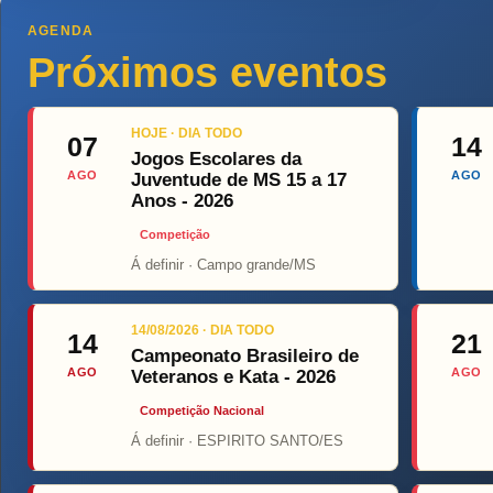
AGENDA
Próximos eventos
HOJE · DIA TODO
07
14
Jogos Escolares da
AGO
AGO
Juventude de MS 15 a 17
Anos - 2026
Competição
Á definir · Campo grande/MS
Top Fight
O
14/08/2026 · DIA TODO
14
21
Campeonato Brasileiro de
AGO
AGO
Veteranos e Kata - 2026
Competição Nacional
Á definir · ESPIRITO SANTO/ES