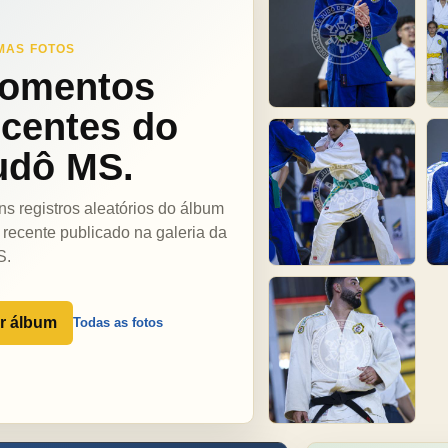
MAS FOTOS
omentos
ecentes do
udô MS.
ns registros aleatórios do álbum
 recente publicado na galeria da
S.
r álbum
Todas as fotos