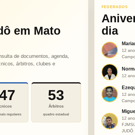
FEDERADOS
Anive
dô em Mato
dia
Maria
M
12 ano
onsulta de documentos, agenda,
Campo
nicos, árbitros, clubes e
Norma
N
12 ano
Ezequ
47
53
E
12 ano
Campo
cnicos
Árbitros
Migue
nais regulares
quadro estadual
12 an
M
FJMS/
JUDÔ