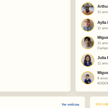
Arthu
A
11 ano
Aylla
A
11 ano
Migue
M
11 ano
Campo
Julia
J
11 ano
Miguel
M
8 ano
KODO
Ver notícias
DOCUM