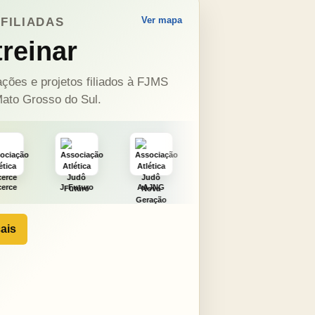
Ver mapa
FILIADAS
reinar
ções e projetos filiados à FJMS
ato Grosso do Sul.
turo
AAJNG
TSURU
AJCS
Moura
ais