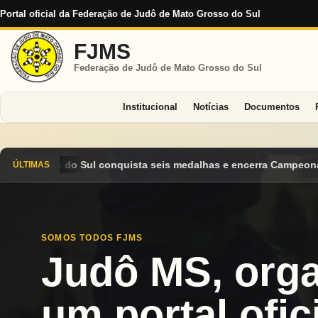
Portal oficial da Federação de Judô de Mato Grosso do Sul
FJMS
Federação de Judô de Mato Grosso do Sul
Institucional
Notícias
Documentos
dalhas e encerra Campeonato Brasileiro Cadete 2026 entre os de
ÚLTIMAS
SOMOS TODOS FJMS
Judô MS, org
um portal ofici