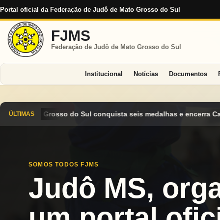
Portal oficial da Federação de Judô de Mato Grosso do Sul
FJMS
Federação de Judô de Mato Grosso do Sul
Institucional
Notícias
Documentos
ta seis medalhas e encerra Campeonato Brasileiro Cadete 2026 e
ÚLTIMAS
SOMOS TODOS FJMS
Judô MS, org
um portal ofici