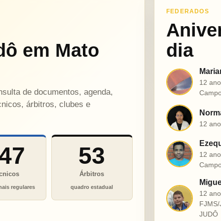
FEDERADOS
Anive
dô em Mato
dia
Maria
M
12 ano
onsulta de documentos, agenda,
Campo
nicos, árbitros, clubes e
Norma
N
12 ano
Ezequ
47
53
E
12 ano
Campo
cnicos
Árbitros
Migue
nais regulares
quadro estadual
12 an
M
FJMS/
JUDÔ