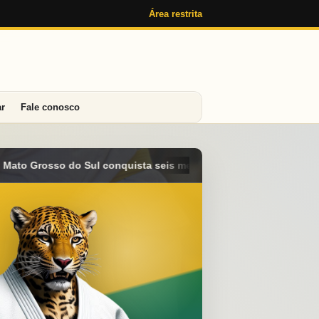
Área restrita
ar
Fale conosco
 medalhas e alcança o 4º lugar geral no Campeonato Brasileiro S