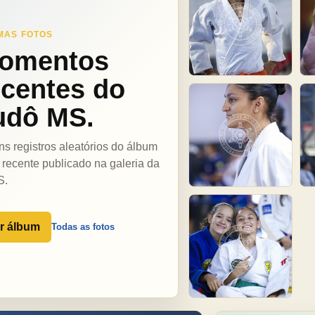
MAS FOTOS
omentos
ecentes do
udô MS.
ns registros aleatórios do álbum
 recente publicado na galeria da
S.
r álbum
Todas as fotos