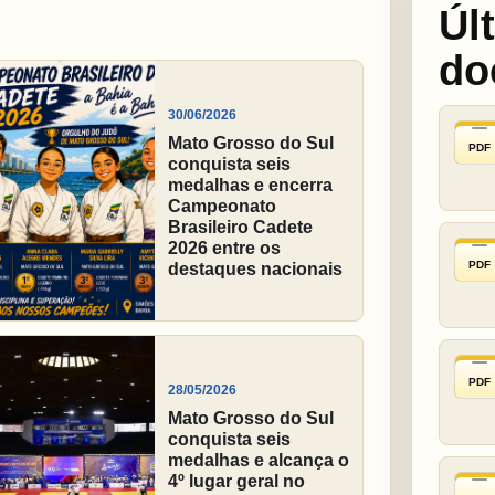
Úl
do
30/06/2026
Mato Grosso do Sul
PDF
conquista seis
medalhas e encerra
Campeonato
Brasileiro Cadete
2026 entre os
PDF
destaques nacionais
PDF
28/05/2026
Mato Grosso do Sul
conquista seis
medalhas e alcança o
4º lugar geral no