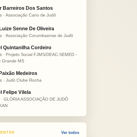
r Barreiros Dos Santos
s · Associação Cano de Judô
 Luize Senne De Oliveira
s · Associação Corumbaense de Judô
l Quintanilha Cordeiro
s · Projeto Social FJMS/DEAC-SEMED -
 Grande MS
 Paixão Medeiros
s · Judô Clube Rocha
 Felipe Vilela
s · GLÓRIA ASSOCIAÇÃO DE JUDÔ
KAN
ENTOS
Ver todos