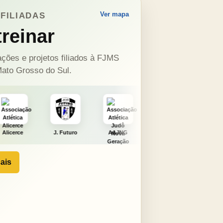
Ver mapa
FILIADAS
reinar
ções e projetos filiados à FJMS
ato Grosso do Sul.
J. Futuro
AAJNG
TSURU
AJCS
Mo
ais