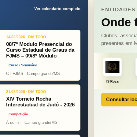
Ver calendário completo
ENTIDADES 
Onde t
Clubes, associa
14/08/2026 · DIA TODO
presentes em M
08/7º Modulo Presencial do
Curso Estadual de Graus da
FJMS – 09/8º Módulo
Curso / Seminário
CT FJMS · Campo grande/MS
ONÇA PINT
PSOPJ
IS Roza
Alicerce
21/08/2026 · DIA TODO
XIV Torneio Rocha
Consultar loc
Interestadual de Judô - 2026
Competição
Á definir · Campo grande/MS