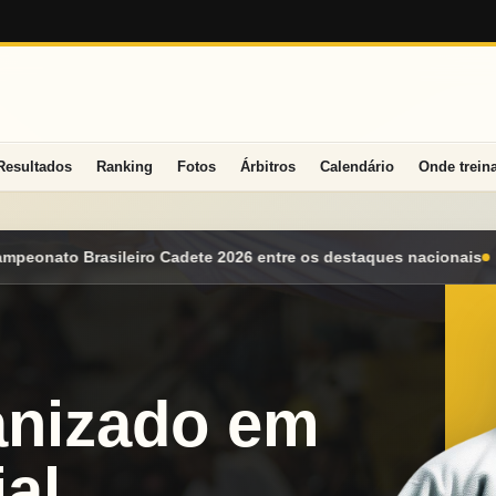
Resultados
Ranking
Fotos
Árbitros
Calendário
Onde trein
ntre os destaques nacionais
Mato Grosso do Sul conquista seis
anizado em
al.