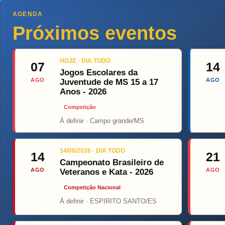
AGENDA
Próximos eventos
HOJE · DIA TODO
07
14
Jogos Escolares da
AGO
AGO
Juventude de MS 15 a 17
Anos - 2026
Competição
Á definir · Campo grande/MS
Top Fight
14/08/2026 · DIA TODO
14
21
Campeonato Brasileiro de
AGO
AGO
Veteranos e Kata - 2026
Competição Nacional
Á definir · ESPIRITO SANTO/ES