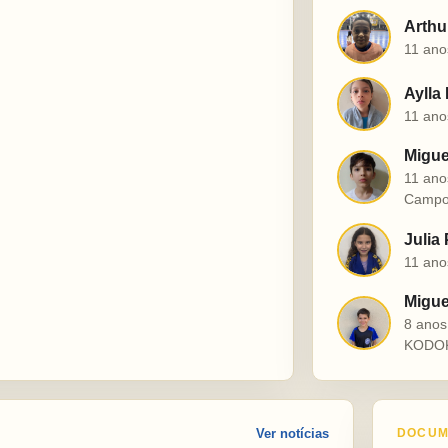
Arthu
A
11 ano
Aylla
A
11 ano
Migue
M
11 ano
Campo
Julia
J
11 ano
Miguel
M
8 ano
KODO
Ver notícias
DOCUM