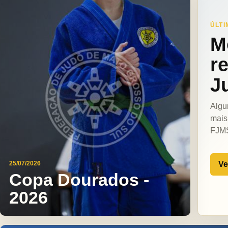
ÚLTI
M
r
J
Algu
mais
FJM
Ve
25/07/2026
Copa Dourados -
2026