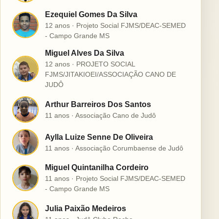
Ezequiel Gomes Da Silva
E
12 anos · Projeto Social FJMS/DEAC-SEMED
- Campo Grande MS
Miguel Alves Da Silva
12 anos · PROJETO SOCIAL
M
FJMS/JITAKIOEI/ASSOCIAÇÃO CANO DE
JUDÔ
Arthur Barreiros Dos Santos
A
11 anos · Associação Cano de Judô
Aylla Luize Senne De Oliveira
A
11 anos · Associação Corumbaense de Judô
Miguel Quintanilha Cordeiro
M
11 anos · Projeto Social FJMS/DEAC-SEMED
- Campo Grande MS
Julia Paixão Medeiros
J