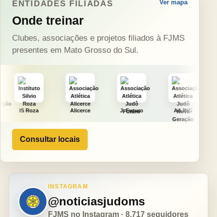
Ver mapa
ENTIDADES FILIADAS
Onde treinar
Clubes, associações e projetos filiados à FJMS
presentes em Mato Grosso do Sul.
a
Alicerce
J. Futuro
AAJNG
TSURU
Consultar locais
INSTAGRAM
@noticiasjudoms
FJMS no Instagram · 8.717 seguidores