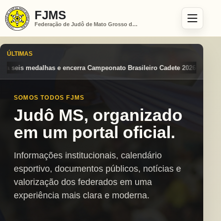
FJMS
Federação de Judô de Mato Grosso do Sul
ÚLTIMAS
peonato Brasileiro Cadete 2026 entre os destaques nacionais
Mato Gr
SOMOS TODOS FJMS
Judô MS, organizado
em um portal oficial.
Informações institucionais, calendário
esportivo, documentos públicos, notícias e
valorização dos federados em uma
experiência mais clara e moderna.