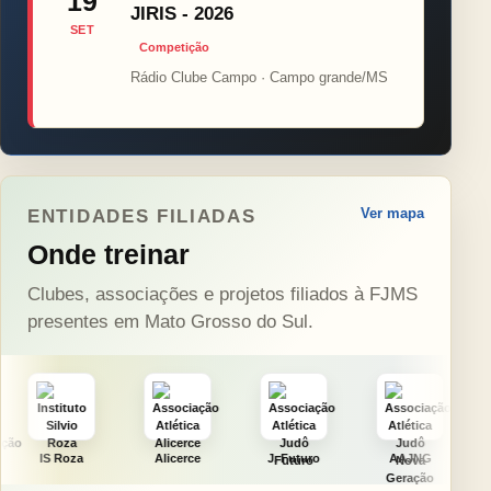
19
JIRIS - 2026
SET
Competição
Rádio Clube Campo · Campo grande/MS
Ver mapa
ENTIDADES FILIADAS
Onde treinar
Clubes, associações e projetos filiados à FJMS
presentes em Mato Grosso do Sul.
a
Alicerce
J. Futuro
AAJNG
TSURU