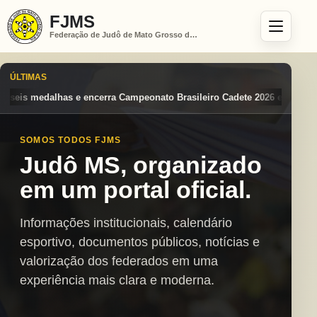
FJMS
Federação de Judô de Mato Grosso do Sul
ÚLTIMAS
peonato Brasileiro Cadete 2026 entre os destaques nacionais
Mato Gr
SOMOS TODOS FJMS
Judô MS, organizado
em um portal oficial.
Informações institucionais, calendário
esportivo, documentos públicos, notícias e
valorização dos federados em uma
experiência mais clara e moderna.