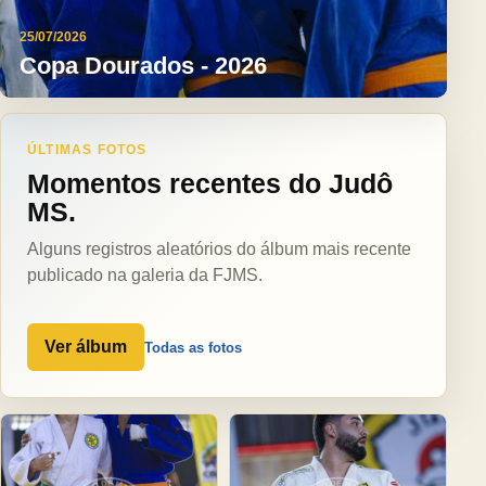
25/07/2026
Copa Dourados - 2026
ÚLTIMAS FOTOS
Momentos recentes do Judô
MS.
Alguns registros aleatórios do álbum mais recente
publicado na galeria da FJMS.
Ver álbum
Todas as fotos