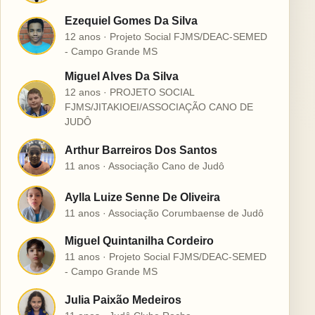
Ezequiel Gomes Da Silva
E
12 anos · Projeto Social FJMS/DEAC-SEMED
- Campo Grande MS
Miguel Alves Da Silva
12 anos · PROJETO SOCIAL
M
FJMS/JITAKIOEI/ASSOCIAÇÃO CANO DE
JUDÔ
Arthur Barreiros Dos Santos
A
11 anos · Associação Cano de Judô
Aylla Luize Senne De Oliveira
A
11 anos · Associação Corumbaense de Judô
Miguel Quintanilha Cordeiro
M
11 anos · Projeto Social FJMS/DEAC-SEMED
- Campo Grande MS
Julia Paixão Medeiros
J