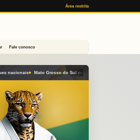
Área restrita
ar
Fale conosco
l conquista seis medalhas e alcança o 4º lugar geral no Campeo