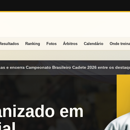
Resultados
Ranking
Fotos
Árbitros
Calendário
Onde trein
ro Cadete 2026 entre os destaques nacionais
Mato Grosso do Su
anizado em
al.