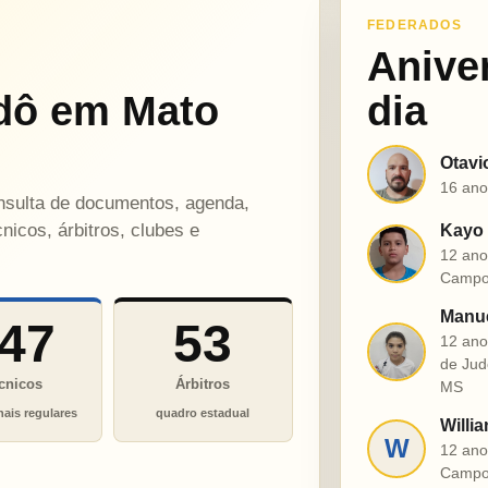
FEDERADOS
Anive
dô em Mato
dia
Otavi
O
16 ano
onsulta de documentos, agenda,
nicos, árbitros, clubes e
Kayo 
K
12 ano
Campo
Manue
47
53
12 ano
M
de Jud
cnicos
Árbitros
MS
nais regulares
quadro estadual
Willia
W
12 ano
Campo