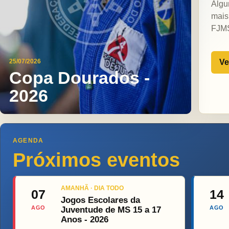
Algu
mais
FJM
Ve
25/07/2026
Copa Dourados -
2026
AGENDA
Próximos eventos
AMANHÃ · DIA TODO
07
14
Jogos Escolares da
AGO
AGO
Juventude de MS 15 a 17
Anos - 2026