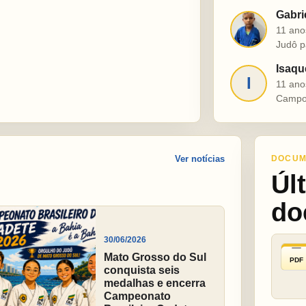
Gabri
G
11 ano
Judô p
Isaqu
I
11 ano
Campo
Ver notícias
DOCUM
Úl
do
30/06/2026
Mato Grosso do Sul
PDF
conquista seis
medalhas e encerra
Campeonato