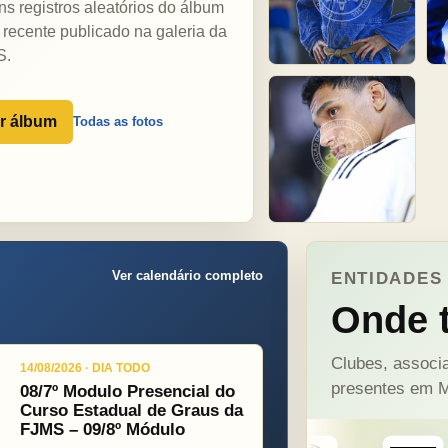
ns registros aleatórios do álbum
 recente publicado na galeria da
S.
r álbum
Todas as fotos
Ver calendário completo
ENTIDADES 
Onde t
Clubes, associa
14/08/2026 · DIA TODO
presentes em M
08/7º Modulo Presencial do
Curso Estadual de Graus da
FJMS – 09/8º Módulo