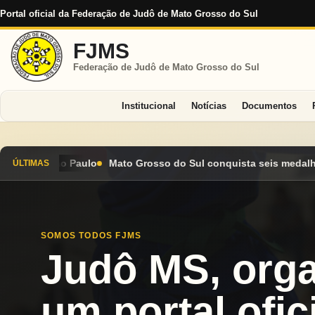
Portal oficial da Federação de Judô de Mato Grosso do Sul
FJMS
Federação de Judô de Mato Grosso do Sul
Institucional
Notícias
Documentos
o do Sul conquista seis medalhas e encerra Campeonato Brasilei
ÚLTIMAS
SOMOS TODOS FJMS
Judô MS, org
um portal ofici