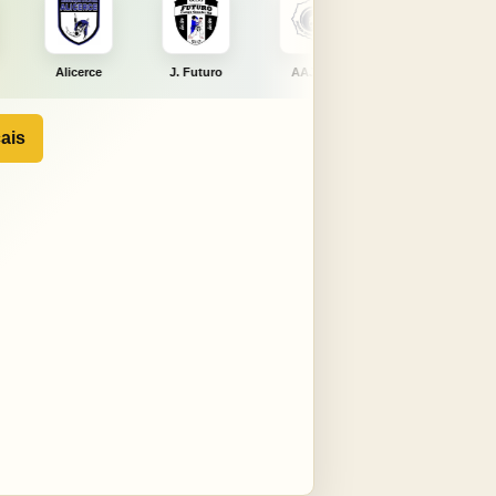
J. Futuro
AAJNG
TSURU
AJCS
ais