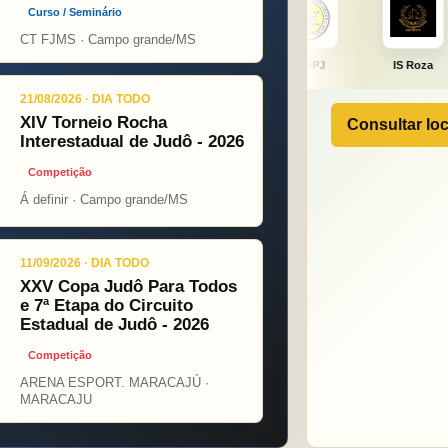
Curso / Seminário
CT FJMS · Campo grande/MS
ight
ONÇA PINT
PSOPJ
IS Roza
Alicerce
21/08/2026 · DIA TODO
XIV Torneio Rocha
Consultar loc
Interestadual de Judô - 2026
Competição
Á definir · Campo grande/MS
11/09/2026 · DIA TODO
XXV Copa Judô Para Todos
e 7ª Etapa do Circuito
Estadual de Judô - 2026
Competição
ARENA ESPORT. MARACAJÚ ·
MARACAJU