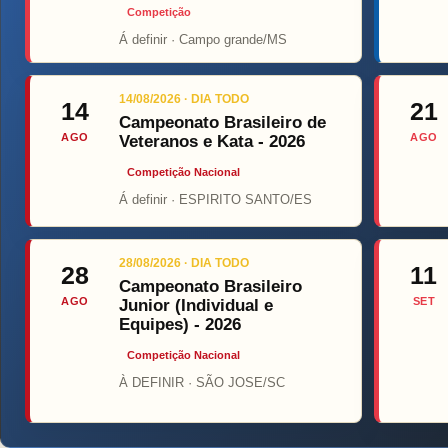
Competição
Á definir · Campo grande/MS
Top F
14/08/2026 · DIA TODO
14
21
Campeonato Brasileiro de
AGO
AGO
Veteranos e Kata - 2026
Competição Nacional
Á definir · ESPIRITO SANTO/ES
28/08/2026 · DIA TODO
28
11
Campeonato Brasileiro
AGO
SET
Junior (Individual e
Equipes) - 2026
Competição Nacional
À DEFINIR · SÃO JOSE/SC