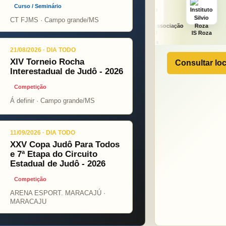
Curso / Seminário
CT FJMS · Campo grande/MS
ht
ONÇA PINT
PSOPJ
IS Roza
Alicerce
21/08/2026 · DIA TODO
XIV Torneio Rocha
Consultar loc
Interestadual de Judô - 2026
Competição
Á definir · Campo grande/MS
11/09/2026 · DIA TODO
XXV Copa Judô Para Todos
e 7ª Etapa do Circuito
Estadual de Judô - 2026
Competição
ARENA ESPORT. MARACAJÚ ·
MARACAJU