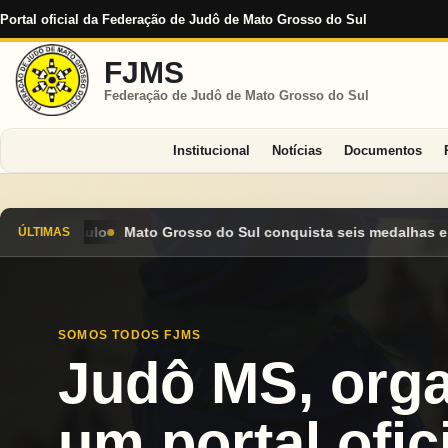
Portal oficial da Federação de Judô de Mato Grosso do Sul
FJMS
Federação de Judô de Mato Grosso do Sul
Institucional
Notícias
Documentos
 Sul conquista seis medalhas e encerra Campeonato Brasileiro C
ÚLTIMAS
SOMOS TODOS FJMS
Judô MS, org
um portal ofici