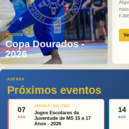
Algu
mais
FJM
Ve
25/07/2026
Copa Dourados -
2026
AGENDA
Próximos eventos
AMANHÃ · DIA TODO
07
14
Jogos Escolares da
AGO
AGO
Juventude de MS 15 a 17
Anos - 2026