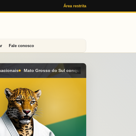
Área restrita
ar
Fale conosco
nquista seis medalhas e alcança o 4º lugar geral no Campeonato 