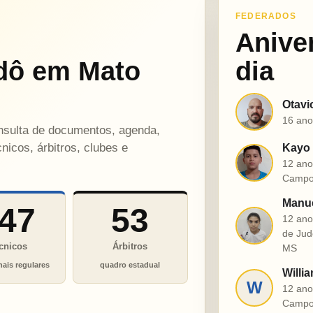
FEDERADOS
Anive
dô em Mato
dia
Otavi
O
16 ano
onsulta de documentos, agenda,
nicos, árbitros, clubes e
Kayo 
K
12 ano
Campo
Manue
47
53
12 ano
M
de Jud
cnicos
Árbitros
MS
nais regulares
quadro estadual
Willia
W
12 ano
Campo