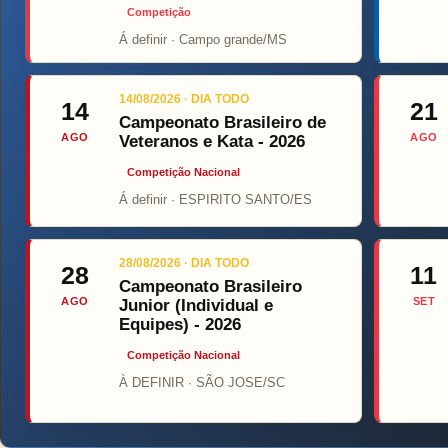
Competição
Á definir · Campo grande/MS
Top Fig
14/08/2026 · DIA TODO
14
21
Campeonato Brasileiro de
AGO
AGO
Veteranos e Kata - 2026
Competição Nacional
Á definir · ESPIRITO SANTO/ES
28/08/2026 · DIA TODO
28
11
Campeonato Brasileiro
AGO
SET
Junior (Individual e
Equipes) - 2026
Competição Nacional
À DEFINIR · SÃO JOSE/SC