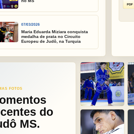
no MS
PDF
07/03/2026
Maria Eduarda Miziara conquista
medalha de prata no Circuito
Europeu de Judô, na Turquia
MAS FOTOS
omentos
ecentes do
udô MS.