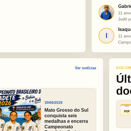
Gabri
G
11 ano
Judô p
Isaqu
I
11 ano
Campo
Ver notícias
DOCUM
Úl
do
30/06/2026
Mato Grosso do Sul
PDF
conquista seis
medalhas e encerra
Campeonato