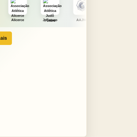
J. Futuro
AAJNG
TSURU
AJCS
ais