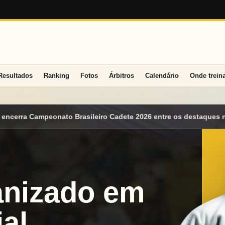
Resultados
Ranking
Fotos
Árbitros
Calendário
Onde trein
adete 2026 entre os destaques nacionais
Mato Grosso do Sul co
anizado em
al.