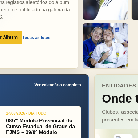
ns registros aleatórios do álbum
 recente publicado na galeria da
S.
r álbum
Todas as fotos
Ver calendário completo
ENTIDADES 
Onde t
Clubes, associa
14/08/2026 · DIA TODO
presentes em M
08/7º Modulo Presencial do
Curso Estadual de Graus da
FJMS – 09/8º Módulo