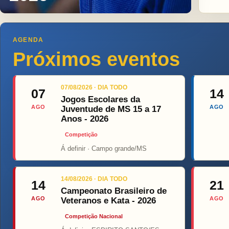
AGENDA
Próximos eventos
07/08/2026 · DIA TODO
07
14
Jogos Escolares da
AGO
AGO
Juventude de MS 15 a 17
Anos - 2026
Competição
Á definir · Campo grande/MS
Top Fi
14/08/2026 · DIA TODO
14
21
Campeonato Brasileiro de
AGO
AGO
Veteranos e Kata - 2026
Competição Nacional