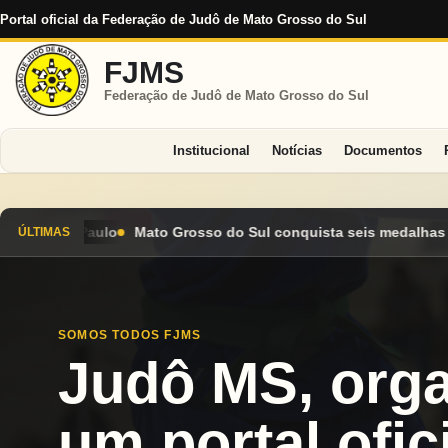
Portal oficial da Federação de Judô de Mato Grosso do Sul
FJMS
Federação de Judô de Mato Grosso do Sul
Institucional
Notícias
Documentos
do Sul conquista seis medalhas e encerra Campeonato Brasileiro
ÚLTIMAS
SOMOS TODOS FJMS
Judô MS, org
um portal ofici