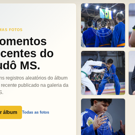
MAS FOTOS
omentos
ecentes do
udô MS.
ns registros aleatórios do álbum
 recente publicado na galeria da
S.
r álbum
Todas as fotos