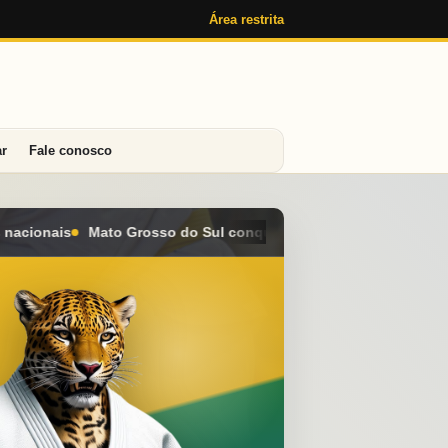
Área restrita
ar
Fale conosco
conquista seis medalhas e alcança o 4º lugar geral no Campeonat