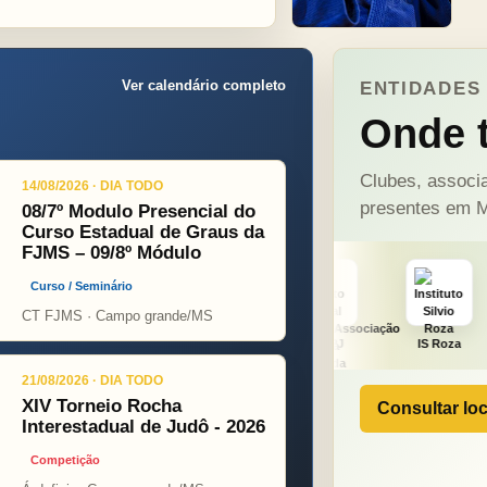
Ver calendário completo
ENTIDADES 
Onde t
Clubes, associa
14/08/2026 · DIA TODO
presentes em M
08/7º Modulo Presencial do
Curso Estadual de Graus da
FJMS – 09/8º Módulo
Curso / Seminário
CT FJMS · Campo grande/MS
ght
ONÇA PINT
PSOPJ
IS Roza
Alicerce
21/08/2026 · DIA TODO
XIV Torneio Rocha
Consultar loc
Interestadual de Judô - 2026
Competição