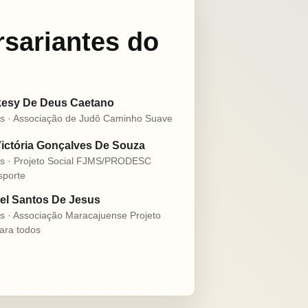
rsariantes do
esy De Deus Caetano
s · Associação de Judô Caminho Suave
ictória Gonçalves De Souza
s · Projeto Social FJMS/PRODESC
sporte
l Santos De Jesus
s · Associação Maracajuense Projeto
ara todos