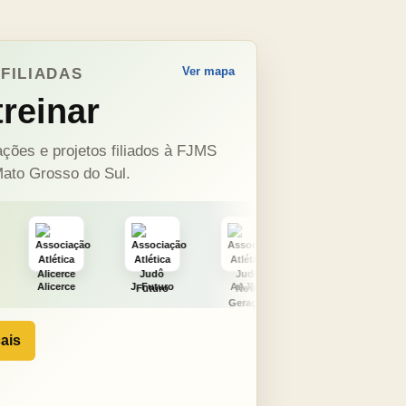
Ver mapa
FILIADAS
reinar
ções e projetos filiados à FJMS
ato Grosso do Sul.
J. Futuro
AAJNG
TSURU
AJCS
ais