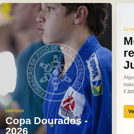
ÚLTI
M
r
J
Algu
mais
FJM
Ve
25/07/2026
Copa Dourados -
2026