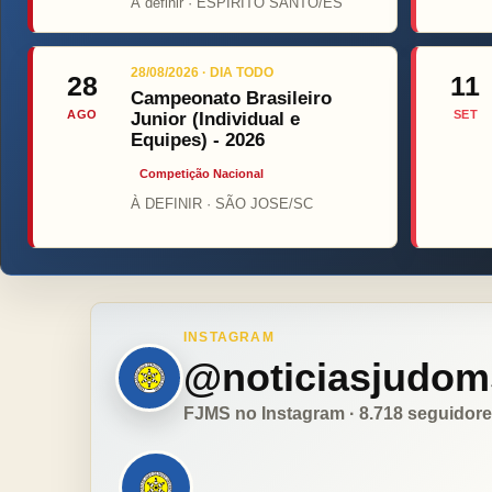
Á definir · ESPIRITO SANTO/ES
28/08/2026 · DIA TODO
28
11
Campeonato Brasileiro
AGO
SET
Junior (Individual e
Equipes) - 2026
Competição Nacional
À DEFINIR · SÃO JOSE/SC
INSTAGRAM
@noticiasjudom
FJMS no Instagram · 8.718 seguidor