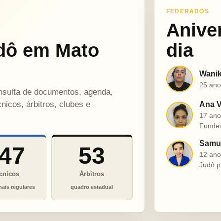
FEDERADOS
Anive
dô em Mato
dia
Wanik
W
25 ano
onsulta de documentos, agenda,
nicos, árbitros, clubes e
Ana V
A
17 ano
Funde
Samue
47
53
S
12 ano
Judô p
cnicos
Árbitros
nais regulares
quadro estadual