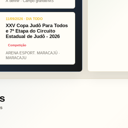
Á definir · Campo grande/MS
11/09/2026 · DIA TODO
XXV Copa Judô Para Todos
e 7ª Etapa do Circuito
Estadual de Judô - 2026
Competição
ARENA ESPORT. MARACAJÚ ·
MARACAJU
s
es