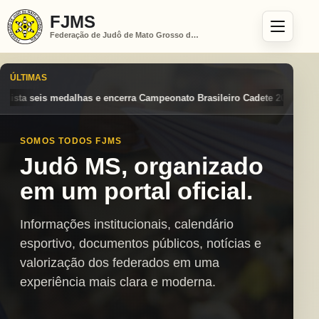
FJMS
Federação de Judô de Mato Grosso do Sul
ÚLTIMAS
eonato Brasileiro Cadete 2026 entre os destaques nacionais
Mato Gro
SOMOS TODOS FJMS
Judô MS, organizado
em um portal oficial.
Informações institucionais, calendário
esportivo, documentos públicos, notícias e
valorização dos federados em uma
experiência mais clara e moderna.