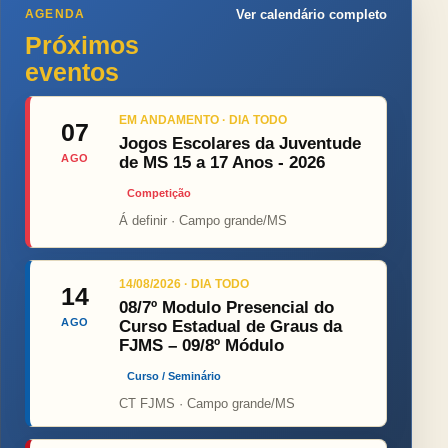
AGENDA
Ver calendário completo
Próximos
eventos
EM ANDAMENTO · DIA TODO
07
Jogos Escolares da Juventude
AGO
de MS 15 a 17 Anos - 2026
Competição
Á definir · Campo grande/MS
14/08/2026 · DIA TODO
14
08/7º Modulo Presencial do
AGO
Curso Estadual de Graus da
FJMS – 09/8º Módulo
Curso / Seminário
CT FJMS · Campo grande/MS