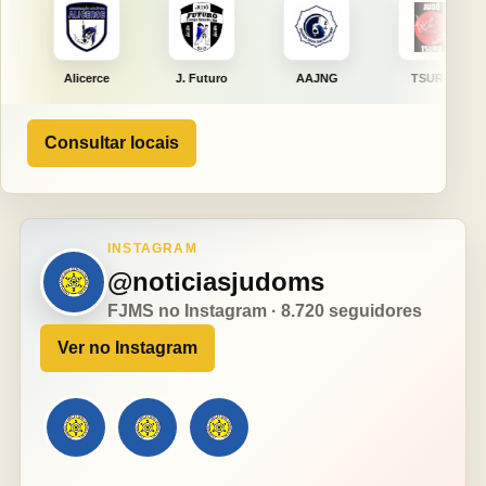
erce
J. Futuro
AAJNG
TSURU
AJCS
Consultar locais
INSTAGRAM
@noticiasjudoms
FJMS no Instagram · 8.720 seguidores
Ver no Instagram