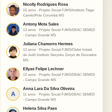
Nicolly Rodrigues Rosa
N
15 anos · Projeto Social FJMS/Instituto Tiago
Camilo/Polo Corumbá MS
Antony Mota Sales
A
13 anos · Projeto Social FJMS/DEAC-SEMED
- Campo Grande MS
Juliana Chamorro Hermes
12 anos · Projeto Social FJMS/Clube Indaiá
J
de Judô Instituto Seiryoku Zenyo de Dourados
MS
Ellyas Felipe Lechner
E
12 anos · Projeto Social FJMS/DEAC-SEMED
- Campo Grande MS
Anna Lara Da Silva Oliveira
A
11 anos · Projeto Social FJMS/DEAC-SEMED
- Campo Grande MS
Helena Silva Paes