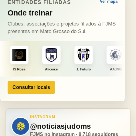
Ver mapa
ENTIDADES FILIADAS
Onde treinar
Clubes, associações e projetos filiados à FJMS
presentes em Mato Grosso do Sul.
Alicerce
J. Futuro
AAJNG
TSURU
Consultar locais
INSTAGRAM
@noticiasjudoms
FJMS no Instagram · 8.718 seguidores