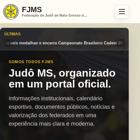
FJMS
Federação de Judô de Mato Grosso do Sul
ÚLTIMAS
onato Brasileiro Cadete 2026 entre os destaques nacionais
Mato Gros
SOMOS TODOS FJMS
Judô MS, organizado
em um portal oficial.
Informações institucionais, calendário
esportivo, documentos públicos, notícias e
valorização dos federados em uma
experiência mais clara e moderna.