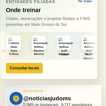
Ver mapa
ENTIDADES FILIADAS
Onde treinar
Clubes, associações e projetos filiados à FJMS
presentes em Mato Grosso do Sul.
Alicerce
J. Futuro
AAJNG
TSURU
Consultar locais
INSTAGRAM
@noticiasjudoms
FJMS no Instagram · 8.717 seguidores