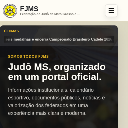
FJMS
Federação de Judô de Mato Grosso do Sul
ÚLTIMAS
onato Brasileiro Cadete 2026 entre os destaques nacionais
Mato Gros
SOMOS TODOS FJMS
Judô MS, organizado
em um portal oficial.
Informações institucionais, calendário
esportivo, documentos públicos, notícias e
valorização dos federados em uma
experiência mais clara e moderna.