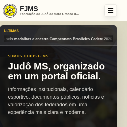
FJMS
Federação de Judô de Mato Grosso do Sul
ÚLTIMAS
eonato Brasileiro Cadete 2026 entre os destaques nacionais
Mato Gro
SOMOS TODOS FJMS
Judô MS, organizado
em um portal oficial.
Informações institucionais, calendário
esportivo, documentos públicos, notícias e
valorização dos federados em uma
experiência mais clara e moderna.