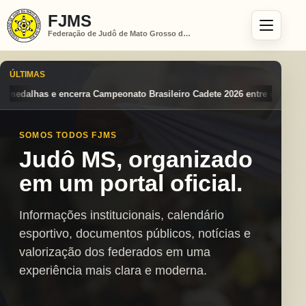
FJMS
Federação de Judô de Mato Grosso do Sul
ÚLTIMAS
to Brasileiro Cadete 2026 entre os destaques nacionais
Mato Grosso 
SOMOS TODOS FJMS
Judô MS, organizado
em um portal oficial.
Informações institucionais, calendário
esportivo, documentos públicos, notícias e
valorização dos federados em uma
experiência mais clara e moderna.