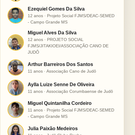
Ezequiel Gomes Da Silva
E
12 anos · Projeto Social FJMS/DEAC-SEMED
- Campo Grande MS
Miguel Alves Da Silva
12 anos · PROJETO SOCIAL
M
FJMS/JITAKIOEI/ASSOCIAÇÃO CANO DE
JUDÔ
Arthur Barreiros Dos Santos
A
11 anos · Associação Cano de Judô
Aylla Luize Senne De Oliveira
A
11 anos · Associação Corumbaense de Judô
Miguel Quintanilha Cordeiro
M
11 anos · Projeto Social FJMS/DEAC-SEMED
- Campo Grande MS
Julia Paixão Medeiros
J