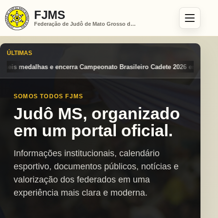
FJMS
Federação de Judô de Mato Grosso do Sul
ÚLTIMAS
nato Brasileiro Cadete 2026 entre os destaques nacionais
Mato Gros
SOMOS TODOS FJMS
Judô MS, organizado
em um portal oficial.
Informações institucionais, calendário
esportivo, documentos públicos, notícias e
valorização dos federados em uma
experiência mais clara e moderna.