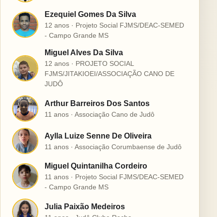
Ezequiel Gomes Da Silva
E
12 anos · Projeto Social FJMS/DEAC-SEMED
- Campo Grande MS
Miguel Alves Da Silva
12 anos · PROJETO SOCIAL
M
FJMS/JITAKIOEI/ASSOCIAÇÃO CANO DE
JUDÔ
Arthur Barreiros Dos Santos
A
11 anos · Associação Cano de Judô
Aylla Luize Senne De Oliveira
A
11 anos · Associação Corumbaense de Judô
Miguel Quintanilha Cordeiro
M
11 anos · Projeto Social FJMS/DEAC-SEMED
- Campo Grande MS
Julia Paixão Medeiros
J