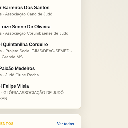
r Barreiros Dos Santos
s · Associação Cano de Judô
 Luize Senne De Oliveira
s · Associação Corumbaense de Judô
l Quintanilha Cordeiro
s · Projeto Social FJMS/DEAC-SEMED -
 Grande MS
 Paixão Medeiros
s · Judô Clube Rocha
 Felipe Vilela
s · GLÓRIA ASSOCIAÇÃO DE JUDÔ
KAN
ENTOS
Ver todos