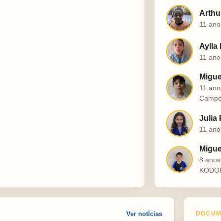
Arthu
A
11 ano
Aylla
A
11 ano
Migue
M
11 ano
Campo
Julia
J
11 ano
Miguel
M
8 ano
KODO
Ver notícias
DOCUM