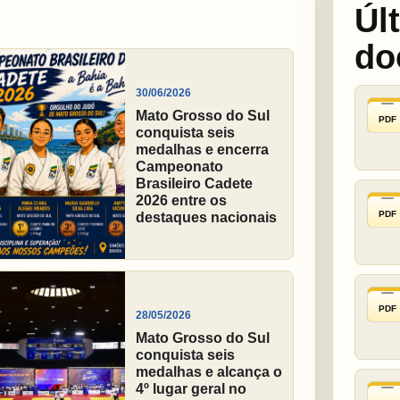
Úl
do
30/06/2026
Mato Grosso do Sul
PDF
conquista seis
medalhas e encerra
Campeonato
Brasileiro Cadete
2026 entre os
PDF
destaques nacionais
PDF
28/05/2026
Mato Grosso do Sul
conquista seis
medalhas e alcança o
4º lugar geral no