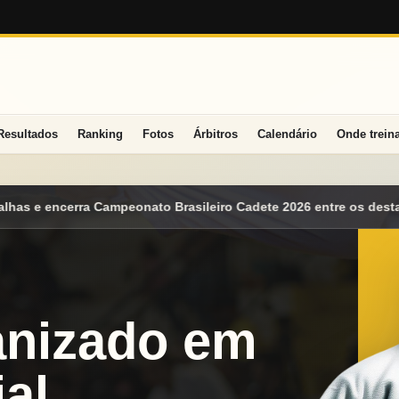
Resultados
Ranking
Fotos
Árbitros
Calendário
Onde trein
 Cadete 2026 entre os destaques nacionais
Mato Grosso do Sul
anizado em
al.