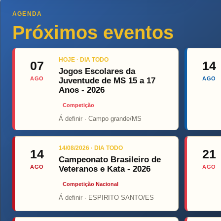
AGENDA
Próximos eventos
HOJE · DIA TODO
07
14
Jogos Escolares da
AGO
AGO
Juventude de MS 15 a 17
Anos - 2026
Competição
Á definir · Campo grande/MS
Top Fi
14/08/2026 · DIA TODO
14
21
Campeonato Brasileiro de
AGO
AGO
Veteranos e Kata - 2026
Competição Nacional
Á definir · ESPIRITO SANTO/ES