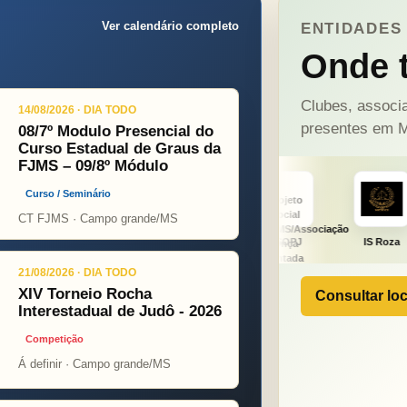
Ver calendário completo
ENTIDADES 
Onde t
Clubes, associa
14/08/2026 · DIA TODO
presentes em M
08/7º Modulo Presencial do
Curso Estadual de Graus da
FJMS – 09/8º Módulo
Curso / Seminário
CT FJMS · Campo grande/MS
ght
ONÇA PINT
PSOPJ
IS Roza
Alicerce
21/08/2026 · DIA TODO
XIV Torneio Rocha
Consultar loc
Interestadual de Judô - 2026
Competição
Á definir · Campo grande/MS