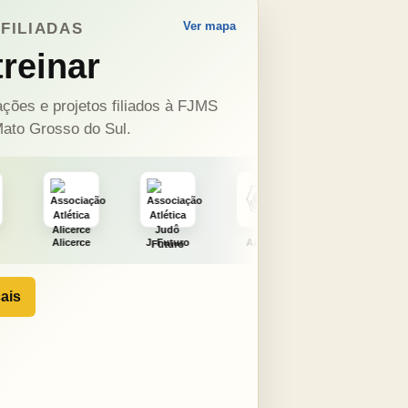
Ver mapa
FILIADAS
reinar
ções e projetos filiados à FJMS
ato Grosso do Sul.
J. Futuro
AAJNG
TSURU
AJCS
ais