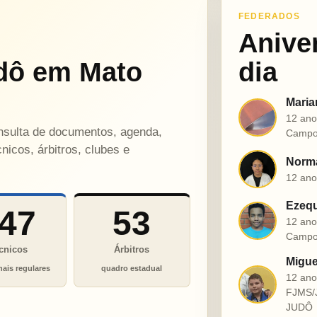
FEDERADOS
Anive
dô em Mato
dia
Maria
M
12 ano
onsulta de documentos, agenda,
Campo
nicos, árbitros, clubes e
Norma
N
12 ano
Ezequ
47
53
E
12 ano
Campo
cnicos
Árbitros
Migue
nais regulares
quadro estadual
12 an
M
FJMS/
JUDÔ