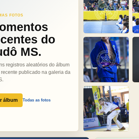
MAS FOTOS
omentos
ecentes do
udô MS.
ns registros aleatórios do álbum
 recente publicado na galeria da
S.
r álbum
Todas as fotos