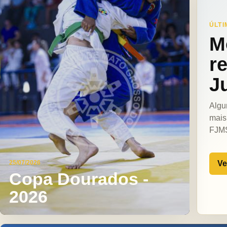
ÚLTI
M
r
J
Algu
mais
FJM
Ve
25/07/2026
Copa Dourados -
2026