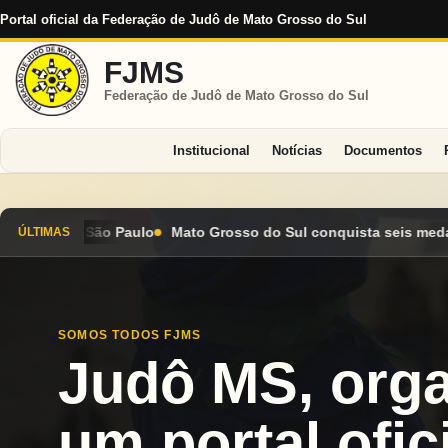
Portal oficial da Federação de Judô de Mato Grosso do Sul
FJMS
Federação de Judô de Mato Grosso do Sul
Institucional
Notícias
Documentos
do Sul conquista seis medalhas e encerra Campeonato Brasileiro
ÚLTIMAS
SOMOS TODOS FJMS
Judô MS, org
um portal ofici