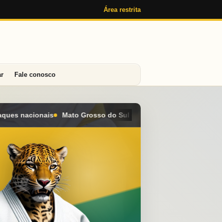
Área restrita
ar
Fale conosco
 conquista seis medalhas e alcança o 4º lugar geral no Campeona