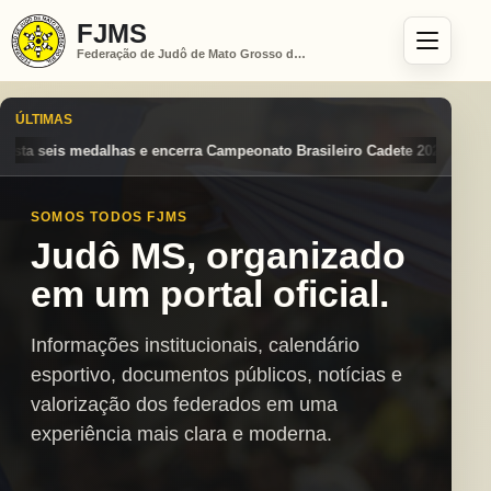
FJMS
Federação de Judô de Mato Grosso do Sul
ÚLTIMAS
nato Brasileiro Cadete 2026 entre os destaques nacionais
Mato Gros
SOMOS TODOS FJMS
Judô MS, organizado
em um portal oficial.
Informações institucionais, calendário
esportivo, documentos públicos, notícias e
valorização dos federados em uma
experiência mais clara e moderna.